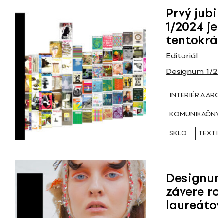
Prvý jub
1/2024 j
tentokrá
Editoriál
Designum 1/
INTERIÉR A A
KOMUNIKAČNÝ
SKLO
TEXTI
Designu
závere r
laureát