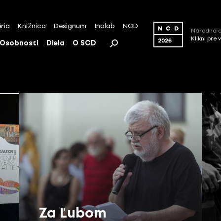
ria
Knižnica
Designum
Inolab
NCD
Národná c
Klikni pre 
Osobnosti
Diela
O SCD
Za Ľubom