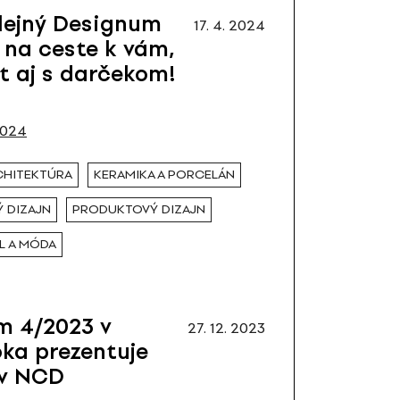
ilejný Designum
17. 4. 2024
e na ceste k vám,
t aj s darčekom!
2024
RCHITEKTÚRA
KERAMIKA A PORCELÁN
 DIZAJN
PRODUKTOVÝ DIZAJN
L A MÓDA
m 4/2023 v
27. 12. 2023
oka prezentuje
ov NCD