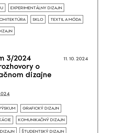
NU
EXPERIMENTÁLNY DIZAJN
RCHITEKTÚRA
SKLO
TEXTIL A MÓDA
DIZAJN
m 3/2024
11. 10. 2024
rozhovory o
ačnom dizajne
2024
 VÝSKUM
GRAFICKÝ DIZAJN
KÁCIE
KOMUNIKAČNÝ DIZAJN
DIZAJN
ŠTUDENTSKÝ DIZAJN