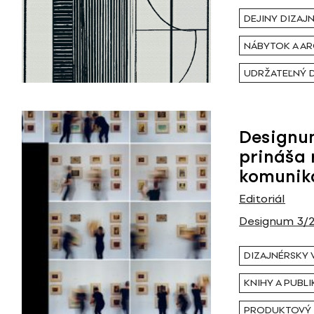
DEJINY DIZAJ
NÁBYTOK A A
UDRŽATEĽNÝ 
Designu
prináša 
komunik
Editoriál
Designum 3/
DIZAJNÉRSKY
KNIHY A PUBLI
PRODUKTOVÝ 