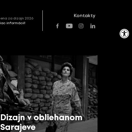
Kontakty
ena za dizajn 2026
viac informácií!
Open toolbar
Dizajn v obliehanom
Sarajeve