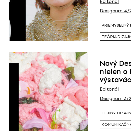
Editoriál
Designum 4/
PRIEMYSELNÝ 
TEÓRIA DIZAJ
Nový De
nielen o
výstavá
Editoriál
Designum 3/
DEJINY DIZAJ
KOMUNIKAČNÝ