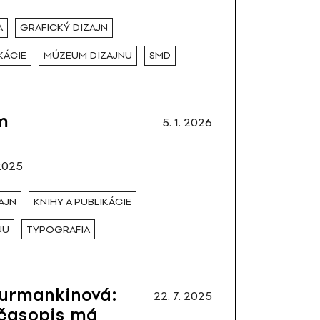
A
GRAFICKÝ DIZAJN
KÁCIE
MÚZEUM DIZAJNU
SMD
m
5. 1. 2026
2025
AJN
KNIHY A PUBLIKÁCIE
NU
TYPOGRAFIA
turmankinová:
22. 7. 2025
 časopis má