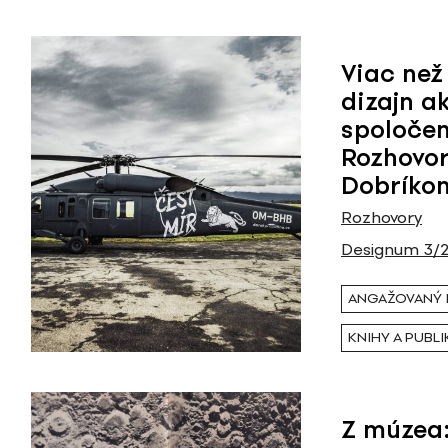
Viac než
dizajn a
spoločen
Rozhovo
Dobríko
Rozhovory
Designum 3/
ANGAŽOVANÝ 
KNIHY A PUBLI
Z múzea: