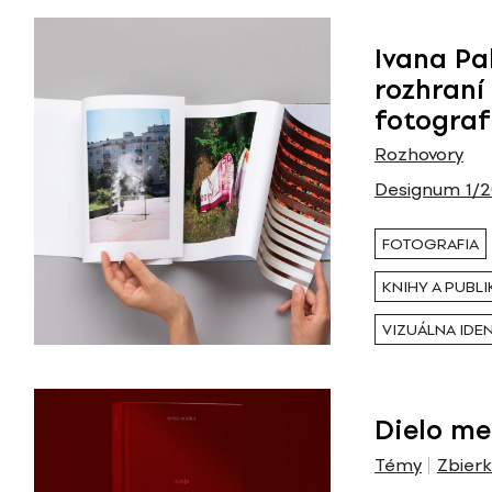
Ivana Pa
rozhraní
fotograf
Rozhovory
Designum 1/
FOTOGRAFIA
KNIHY A PUBLI
VIZUÁLNA IDE
Dielo m
Témy
Zbierk