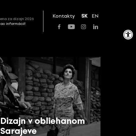
Kontakty
SK
EN
ena za dizajn 2026
viac informácií!
Open toolbar
Dizajn v obliehanom
Sarajeve