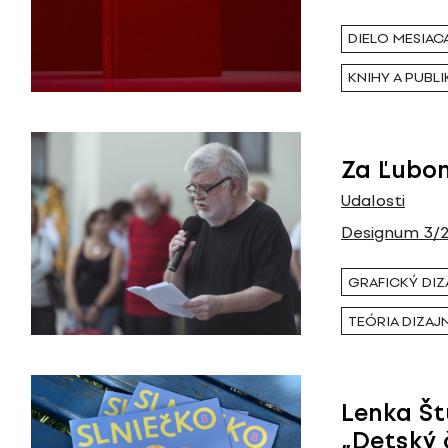
DIELO MESIAC
KNIHY A PUBLI
Za Ľubo
Udalosti
Designum 3/
GRAFICKÝ DIZ
TEÓRIA DIZAJ
Lenka Š
„Detský