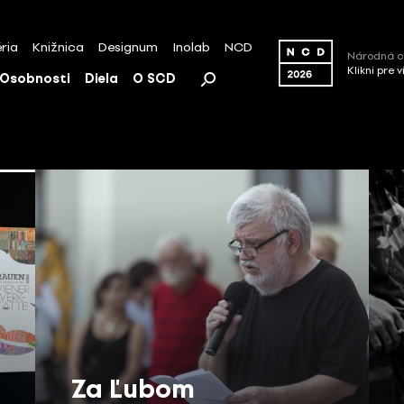
ria
Knižnica
Designum
Inolab
NCD
Národná c
Klikni pre 
Osobnosti
Diela
O SCD
Za Ľubom