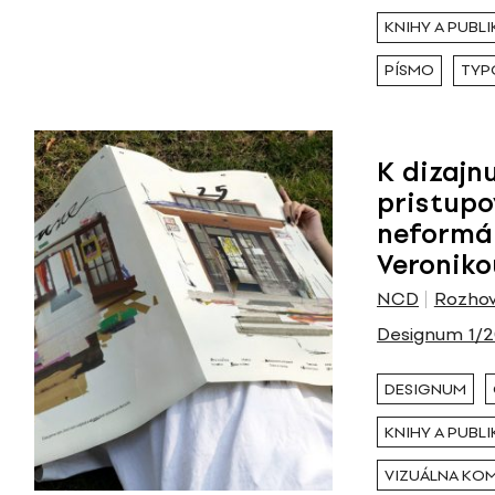
KNIHY A PUBLI
PÍSMO
TYP
K dizajn
pristupo
neformál
Veroniko
NCD
Rozhov
Designum 1/
DESIGNUM
KNIHY A PUBLI
VIZUÁLNA KO