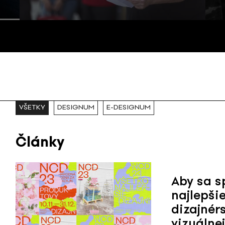
VŠETKY
DESIGNUM
E-DESIGNUM
Články
Aby sa s
najlepši
dizajnér
vizuálne