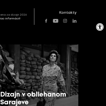
Kontakty
ena za dizajn 2026
viac informácií!
Open toolbar
Dizajn v obliehanom
Sarajeve