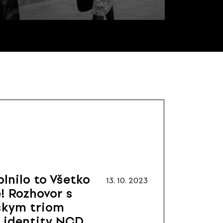
plnilo to Všetko
13. 10. 2023
e! Rozhovor s
skym triom
j identity NCD