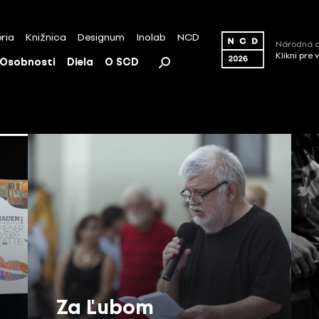
ria
Knižnica
Designum
Inolab
NCD
Národná c
Klikni pre 
Osobnosti
Diela
O SCD
Za Ľubom