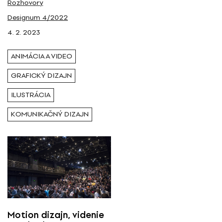
Rozhovory
Tagy
Designum 4/2022
4. 2. 2023
animácia a video
ANIMÁCIA A VIDEO
GRAFICKÝ DIZAJN
ILUSTRÁCIA
KOMUNIKAČNÝ DIZAJN
Motion dizajn, videnie