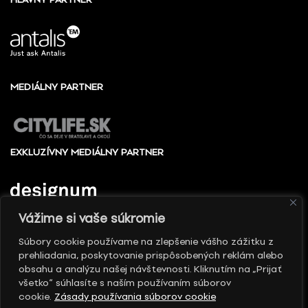
MEDIÁLNY PARTNER
EXKLUZÍVNY MEDIÁLNY PARTNER
Vážime si vaše súkromie
Súbory cookie používame na zlepšenie vášho zážitku z
prehliadania, poskytovanie prispôsobených reklám alebo
© 2010 - 2026 Slovenské centrum dizajnu, Všetky
obsahu a analýzu našej návštevnosti. Kliknutím na „Prijať
práva vyhradené
všetko“ súhlasíte s naším používaním súborov
cookie.
Zásady používania súborov cookie