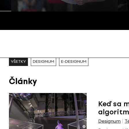
VŠETKY
DESIGNUM
E-DESIGNUM
Články
Keď sa m
algorit
Designum
T