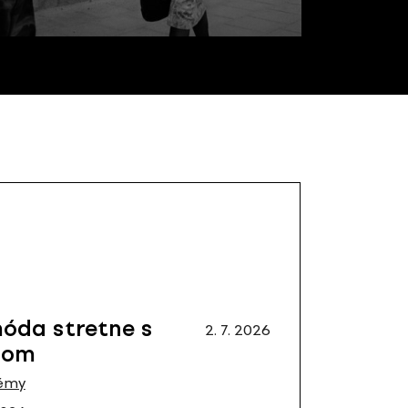
óda stretne s
2. 7. 2026
mom
émy