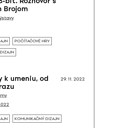
8-bit. Rozhovor s
 Brojom
ýstavy
ZAJN
POČÍTAČOVÉ HRY
DIZAJN
y k umeniu, od
29. 11. 2022
razu
émy
2022
ZAJN
KOMUNIKAČNÝ DIZAJN