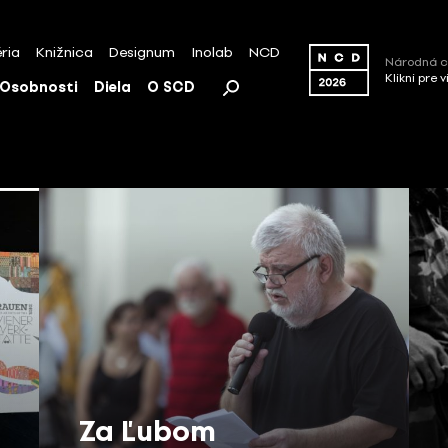
ria
Knižnica
Designum
Inolab
NCD
Národná c
Klikni pre 
Osobnosti
Diela
O SCD
Za Ľubom