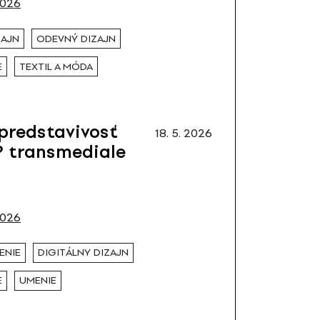
2026
ZAJN
ODEVNÝ DIZAJN
E
TEXTIL A MÓDA
 predstavivosť
18. 5. 2026
? transmediale
2026
ENIE
DIGITÁLNY DIZAJN
E
UMENIE