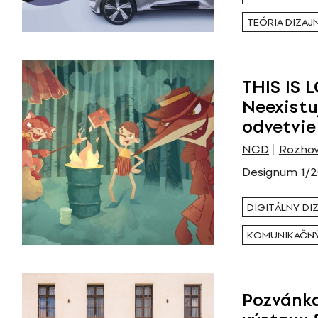
TEÓRIA DIZAJ
THIS IS 
Neexistu
odvetvie
NCD
Rozhov
Designum 1/
DIGITÁLNY DI
KOMUNIKAČNÝ
Pozvánka