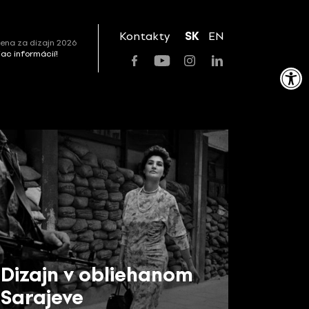
Kontakty
SK
EN
ena za dizajn 2026
viac informácií!
Open toolbar
Dizajn v obliehanom
Sarajeve