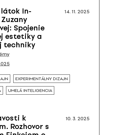
látok In-
14. 11. 2025
 Zuzany
ej: Spojenie
j estetiky a
j techniky
émy
2025
ZAJN
EXPERIMENTÁLNY DIZAJN
A
UMELÁ INTELIGENCIA
vosti k
10. 3. 2025
m. Rozhovor s
m Finkeiom o