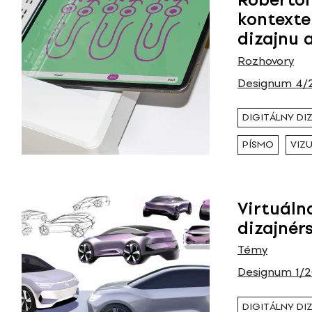
kontexte
dizajnu 
Rozhovory
Designum 4/
DIGITÁLNY DI
PÍSMO
VIZ
Virtuálna
dizajnér
Témy
Designum 1/
DIGITÁLNY DI