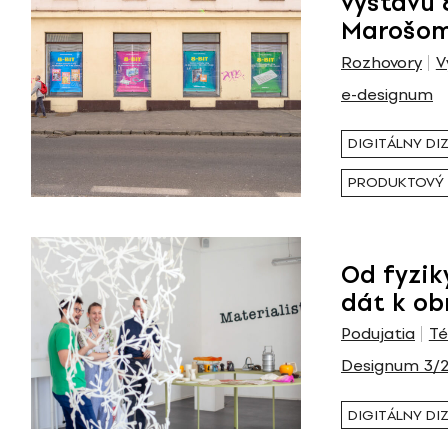
výstavu 
Marošom
Rozhovory
V
e-designum
DIGITÁLNY DI
PRODUKTOVÝ 
Od fyzik
dát k ob
Podujatia
T
Designum 3/
DIGITÁLNY DI