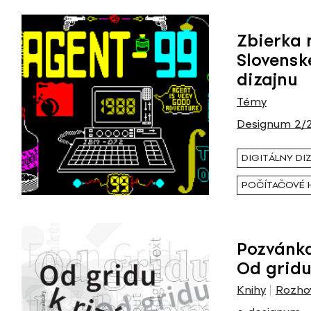
Zbierka 
Slovens
dizajnu
Témy
Designum 2/
DIGITÁLNY DI
POČÍTAČOVÉ 
Pozvánka
Od gridu
Knihy
Rozho