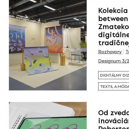
Kolekcia 
between
Zmatekov
digitálne
tradične
Rozhovory
T
Designum 3/
DIGITÁLNY DI
TEXTIL A MÓD
Od zveda
inováciá
Roberto