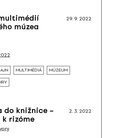
multimédií
29. 9. 2022
kého múzea
2022
ZAJN
MULTIMÉDIÁ
MÚZEUM
HRY
 do knižnice –
2. 3. 2022
 k rizóme
vory