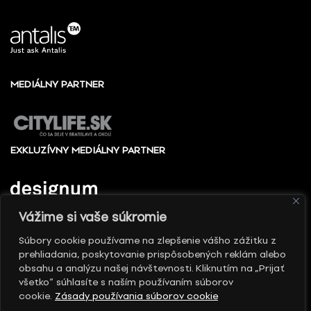
MEDIÁLNY PARTNER
EXKLUZÍVNY MEDIÁLNY PARTNER
Vážime si vaše súkromie
Súbory cookie používame na zlepšenie vášho zážitku z
prehliadania, poskytovanie prispôsobených reklám alebo
© 2010 - 2026 Slovenské centrum dizajnu, Všetky
obsahu a analýzu našej návštevnosti. Kliknutím na „Prijať
práva vyhradené
všetko“ súhlasíte s naším používaním súborov
cookie.
Zásady používania súborov cookie