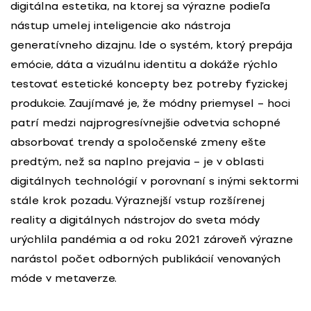
digitálna estetika, na ktorej sa výrazne podieľa
nástup umelej inteligencie ako nástroja
generatívneho dizajnu. Ide o systém, ktorý prepája
emócie, dáta a vizuálnu identitu a dokáže rýchlo
testovať estetické koncepty bez potreby fyzickej
produkcie. Zaujímavé je, že módny priemysel – hoci
patrí medzi najprogresívnejšie odvetvia schopné
absorbovať trendy a spoločenské zmeny ešte
predtým, než sa naplno prejavia – je v oblasti
digitálnych technológií v porovnaní s inými sektormi
stále krok pozadu. Výraznejší vstup rozšírenej
reality a digitálnych nástrojov do sveta módy
urýchlila pandémia a od roku 2021 zároveň výrazne
narástol počet odborných publikácií venovaných
móde v metaverze.