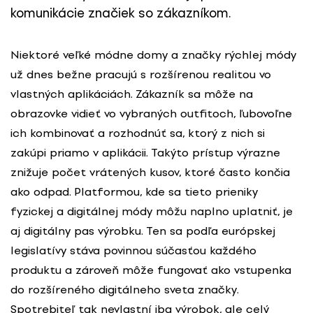
komunikácie značiek so zákazníkom.
Niektoré veľké módne domy a značky rýchlej módy
už dnes bežne pracujú s rozšírenou realitou vo
vlastných aplikáciách. Zákazník sa môže na
obrazovke vidieť vo vybraných outfitoch, ľubovoľne
ich kombinovať a rozhodnúť sa, ktorý z nich si
zakúpi priamo v aplikácii. Takýto prístup výrazne
znižuje počet vrátených kusov, ktoré často končia
ako odpad. Platformou, kde sa tieto prieniky
fyzickej a digitálnej módy môžu naplno uplatniť, je
aj digitálny pas výrobku. Ten sa podľa európskej
legislatívy stáva povinnou súčasťou každého
produktu a zároveň môže fungovať ako vstupenka
do rozšíreného digitálneho sveta značky.
Spotrebiteľ tak nevlastní iba výrobok, ale celý