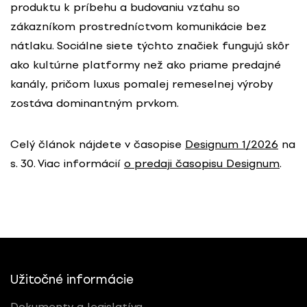
produktu k príbehu a budovaniu vzťahu so
zákazníkom prostredníctvom komunikácie bez
nátlaku. Sociálne siete týchto značiek fungujú skôr
ako kultúrne platformy než ako priame predajné
kanály, pričom luxus pomalej remeselnej výroby
zostáva dominantným prvkom.
Celý článok nájdete v časopise
Designum 1/2026
na
s. 30. Viac informácií
o predaji časopisu Designum
.
Užitočné informácie
Dokumenty a legislatíva