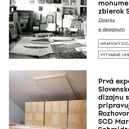
monumen
zbierok
Zbierky
e-designum
GRAFICKÝ DIZ
VÝTVARNÉ UM
Prvá exp
Slovens
dizajnu 
pripravu
Rozhovor
SCD Ma