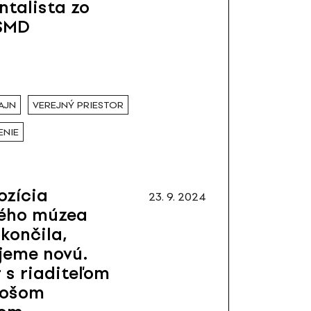
talista zo
 SMD
AJN
VEREJNÝ PRIESTOR
ENIE
ozícia
23. 9. 2024
kého múzea
skončila,
jeme novú.
 s riaditeľom
rošom