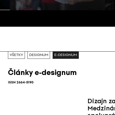
VŠETKY
DESIGNUM
E-DESIGNUM
Články e-designum
ISSN 2664-5190
Dizajn z
Medziná