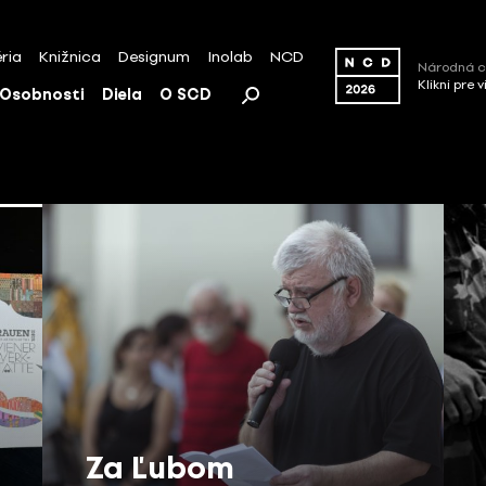
ria
Knižnica
Designum
Inolab
NCD
Národná c
Klikni pre 
Osobnosti
Diela
O SCD
Za Ľubom