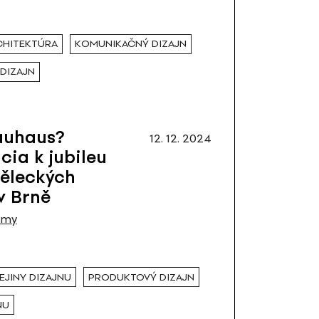
RCHITEKTÚRA
KOMUNIKAČNÝ DIZAJN
DIZAJN
auhaus?
12. 12. 2024
cia k jubileu
ěleckých
v Brně
émy
EJINY DIZAJNU
PRODUKTOVÝ DIZAJN
NU