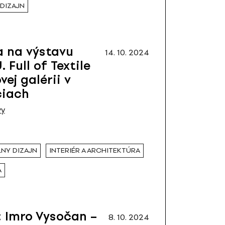
DIZAJN
 na výstavu
14. 10. 2024
 Full of Textile
ej galérii v
ciach
vy
NY DIZAJN
INTERIÉR A ARCHITEKTÚRA
A
 Imro Vysočan –
8. 10. 2024