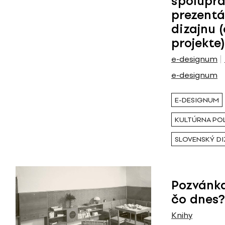
spolupr
prezentá
dizajnu
projekte)
e-designum
e-designum
E-DESIGNUM
KULTÚRNA POL
SLOVENSKÝ DI
Pozvánka
čo dnes?
Knihy