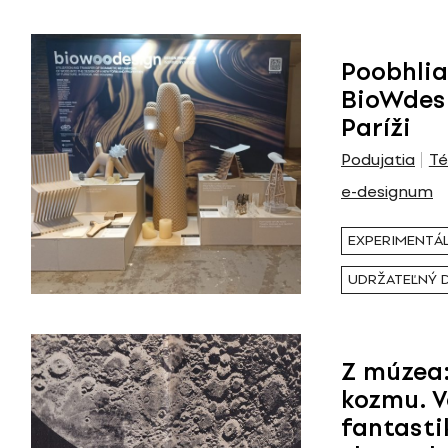
Poobhlia
BioWdesi
Paríži
Podujatia
T
e-designum
EXPERIMENTÁL
UDRŽATEĽNÝ 
Z múzea:
kozmu. 
fantasti