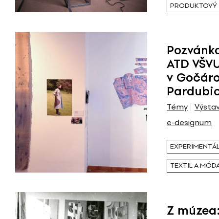
PRODUKTOVÝ 
Pozvánka
ATD VŠVU.
v Gočárov
Pardubi
Témy
Výsta
e-designum
EXPERIMENTÁL
TEXTIL A MÓD
Z múzea: