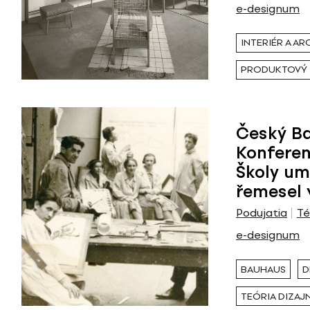
e-designum
INTERIÉR A A
PRODUKTOVÝ 
Český B
Konferen
Školy um
řemesel 
Podujatia
T
e-designum
BAUHAUS
D
TEÓRIA DIZAJ