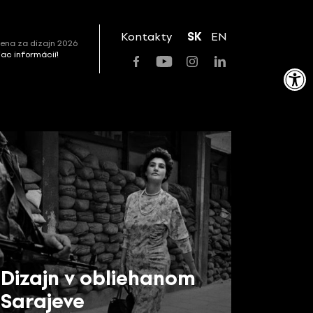
Kontakty
SK
EN
ena za dizajn 2026
viac informácií!
Open toolbar
Dizajn v obliehanom
Sarajeve