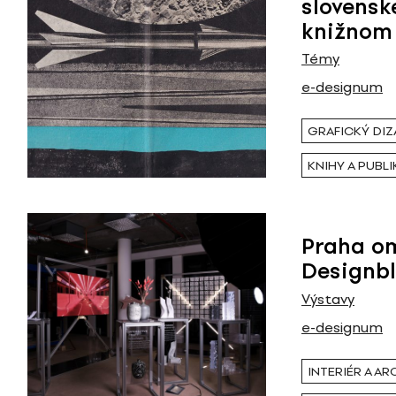
slovenske
knižnom 
Témy
e-designum
GRAFICKÝ DIZ
KNIHY A PUBLI
Praha om
Designb
Výstavy
e-designum
INTERIÉR A A