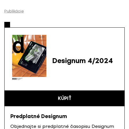
P
r
Publikácie
e
s
k
o
č
i
ť
Designum 4/2024
n
a
o
b
s
KÚPIŤ
a
h
Predplatné Designum
Objednajte si predplatné časopisu Designum