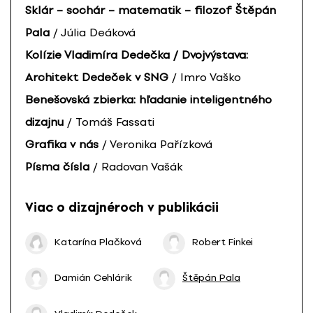
Sklár – sochár – matematik – filozof Štěpán
Pala
/ Júlia Deáková
Kolízie Vladimíra Dedečka / Dvojvýstava:
Architekt Dedeček v SNG
/ Imro Vaško
Benešovská zbierka: hľadanie inteligentného
dizajnu
/ Tomáš Fassati
Grafika v nás
/ Veronika Pařízková
Písma čísla
/ Radovan Vašák
Viac o dizajnéroch v publikácii
Katarína Plačková
Robert Finkei
Damián Cehlárik
Štěpán Pala