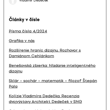
Vladimír Dedeček
Články v čísle
Písma čísla 4/2024
Grafika v nás
Rozšírenie hraníc dizajnu. Rozhovor s
Damiánom Cehlárikom
Benešovská zbierka: hľadanie inteligentného
dizajnu
Sklár – sochár – matematik – filozof Štepán
Pala
Kolízie Vladimíra Dedečka. Recenzia
dvojvýstavy Architekt Dedeček v SNG