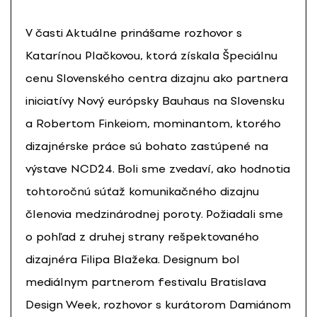
V časti Aktuálne prinášame rozhovor s
Katarínou Plačkovou, ktorá získala Špeciálnu
cenu Slovenského centra dizajnu ako partnera
iniciatívy Nový európsky Bauhaus na Slovensku
a Robertom Finkeiom, mominantom, ktorého
dizajnérske práce sú bohato zastúpené na
výstave NCD´24. Boli sme zvedaví, ako hodnotia
tohtoročnú súťaž komunikačného dizajnu
členovia medzinárodnej poroty. Požiadali sme
o pohľad z druhej strany rešpektovaného
dizajnéra Filipa Blažeka. Designum bol
mediálnym partnerom festivalu Bratislava
Design Week, rozhovor s kurátorom Damiánom