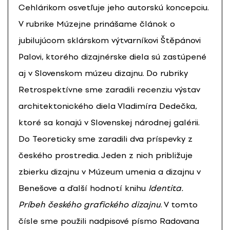
Cehlárikom osvetľuje jeho autorskú koncepciu.
V rubrike Múzejne prinášame článok o
jubilujúcom sklárskom výtvarníkovi Štěpánovi
Palovi, ktorého dizajnérske diela sú zastúpené
aj v Slovenskom múzeu dizajnu. Do rubriky
Retrospektívne sme zaradili recenziu výstav
architektonického diela Vladimíra Dedečka,
ktoré sa konajú v Slovenskej národnej galérii.
Do Teoreticky sme zaradili dva príspevky z
českého prostredia. Jeden z nich približuje
zbierku dizajnu v Múzeum umenia a dizajnu v
Benešove a ďalší hodnotí knihu
Identita.
Príbeh českého grafického dizajnu
. V tomto
čísle sme použili nadpisové písmo Radovana