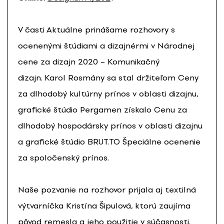
V časti Aktuálne prinášame rozhovory s
ocenenými štúdiami a dizajnérmi v Národnej
cene za dizajn 2020 – Komunikačný
dizajn. Karol Rosmány sa stal držiteľom Ceny
za dlhodobý kultúrny prínos v oblasti dizajnu,
grafické štúdio Pergamen získalo Cenu za
dlhodobý hospodársky prínos v oblasti dizajnu
a grafické štúdio BRUT.TO Špeciálne ocenenie
za spoločenský prínos.
Naše pozvanie na rozhovor prijala aj textilná
výtvarníčka Kristína Šipulová, ktorú zaujíma
pôvod remesla a jeho použitie v súčasnosti.