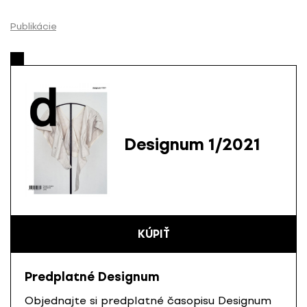
P
r
Publikácie
e
s
k
o
č
i
ť
Designum 1/2021
n
a
o
b
s
KÚPIŤ
a
h
Predplatné Designum
Objednajte si predplatné časopisu Designum