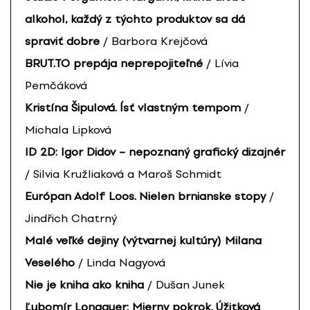
alkohol, každý z týchto produktov sa dá
spraviť dobre
/ Barbora Krejčová
BRUT.TO prepája neprepojiteľné
/ Lívia
Pemčáková
Kristína Šipulová. Ísť vlastným tempom
/
Michala Lipková
ID 2D: Igor Didov – nepoznaný grafický dizajnér
/ Silvia Kružliaková a Maroš Schmidt
Európan Adolf Loos. Nielen brnianske stopy
/
Jindřich Chatrný
Malé veľké dejiny (výtvarnej kultúry) Milana
Veselého
/ Linda Nagyová
Nie je kniha ako kniha
/ Dušan Junek
Ľubomír Longauer: Mierny pokrok. Úžitková