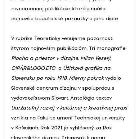
rovnomennej publikácie, ktorá prináša
najnovšie bádateľské poznatky o jeho diele.
V rubrike Teoreticky venujeme pozornosť
štyrom najnovším publikáciám. Tri monografie
Plocha a priestor v dizajne
.
Milan Veselý,
CIPÁR&LOGO.ETC
a
Úžitková grafika na
Slovensku po roku 1918
.
Mierny pokrok
vydalo
Slovenské centrum dizajnu v spoluprácu s
vydavateľstvom Slovart. Antológia textov
Udržateľný rozvoj v kultúrnej a kreatívnej praxi
vznikla na Fakulte umení Technickej univerzity
v Košiciach. Rok 2021 je vyhlásený za Rok
slovenského dizajnu. Príspevok k nemu