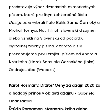
predstavuje výber dvanástich mimoriadnych
písiem, ktoré pre štyri tohtoročné čísla
Designumu
vybrali Palo Bálik, Samo Čarnoký a
Michal Tornyai. Navrhli ich slovenskí dizajnéri
alebo vznikli na Slovensku od počiatku
digitálnej tvorby písma. V tomto čísle
prezentujeme prvú trojicu písiem od Andreja
Krátkeho (Nara), Samuela Čarnokého (Inka),
Ondreja Jóba (Woodkit).
Karol Rosmány: Držiteľ Ceny za dizajn 2020 za
dlhodobý prínos v oblasti dizajnu
/ Gabriela
Ondrišáková
Štúdio Pergamen: Margarín, kniha alebo