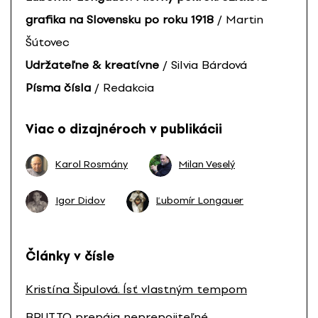
grafika na Slovensku po roku 1918
/ Martin
Šútovec
Udržateľne & kreatívne
/ Silvia Bárdová
Písma čísla
/ Redakcia
Viac o dizajnéroch v publikácii
Karol Rosmány
Milan Veselý
Igor Didov
Ľubomír Longauer
Články v čísle
Kristína Šipulová. Ísť vlastným tempom
BRUT.TO prepája neprepojiteľné