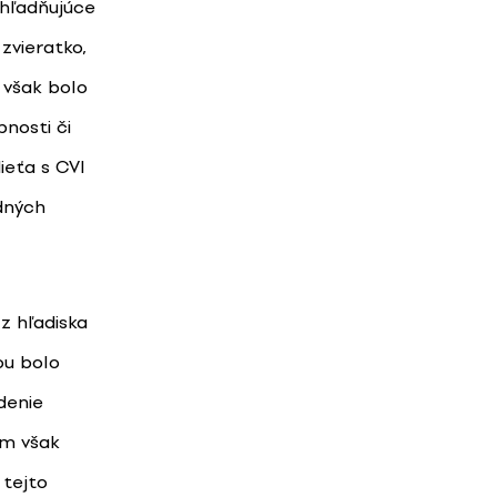
hľadňujúce
zvieratko,
 však bolo
nosti či
ieťa s CVI
odných
z hľadiska
ou bolo
denie
om však
 tejto