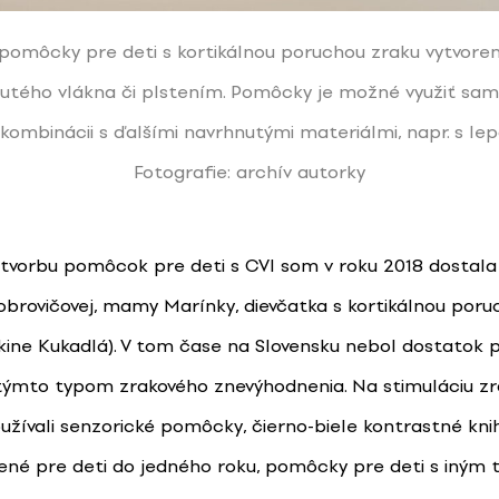
 pomôcky pre deti s kortikálnou poruchou zraku vytvoren
 dutého vlákna či plstením. Pomôcky je možné využiť sa
 kombinácii s ďalšími navrhnutými materiálmi, napr. s lep
Fotografie: archív autorky
tvorbu pomôcok pre deti s CVI som v roku 2018 dostala
obrovičovej, mamy Marínky, dievčatka s kortikálnou poru
ínkine Kukadlá). V tom čase na Slovensku nebol dostato
 týmto typom zrakového znevýhodnenia. Na stimuláciu zr
užívali senzorické pomôcky, čierno-biele kontrastné knih
ené pre deti do jedného roku, pomôcky pre deti s iným