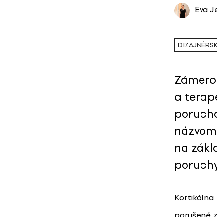
Eva J
DIZAJNÉRS
Zámerom
a terap
porucho
názvom 
na zákla
poruchy
Kortikálna
porušené z