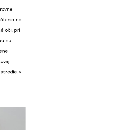
úrovne
 členia na
 oči, pri
ku na
lene
ovej
tredie, v