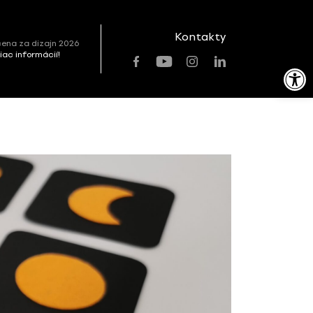
Kontakty
ena za dizajn 2026
viac informácií!
Open toolbar