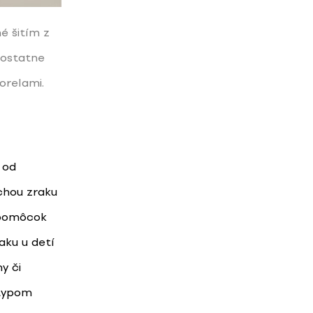
é šitím z
mostatne
orelami.
 od
chou zraku
k pomôcok
aku u detí
y či
 typom