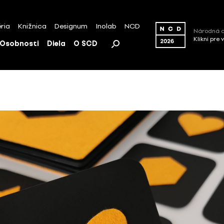
ria
Knižnica
Designum
Inolab
NCD
Národná c
Klikni pre 
Osobnosti
Diela
O SCD