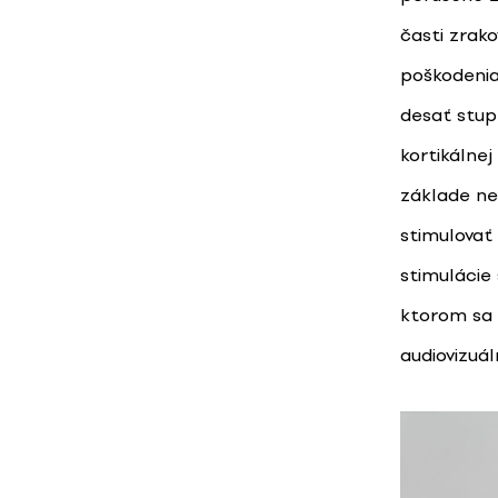
časti zrak
poškodenia 
desať stupň
kortikálne
základe ne
stimulovať 
stimulácie
ktorom sa 
audiovizuá