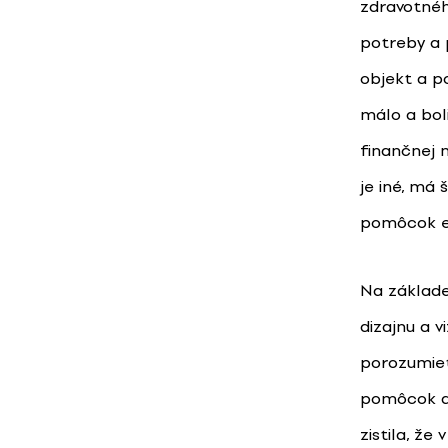
zdravotnéh
potreby a 
objekt a p
málo a boli
finančnej n
je iné, má
pomôcok eš
Na základe
dizajnu a 
porozumieť
pomôcok al
zistila, ž