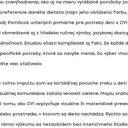
o znevýhodnenia, ako aj na mieru vyrábané pomôcky zo
preferencie daného dieťaťa (napr. jeho obľúbenú farbu, 
od). Pomôcok určených primárne pre potreby detí s CVI
 obmedzené aj z hľadiska ručnej výroby, jazykovej dostup
áročnosti. Situáciu sčasti komplikoval aj fakt, že každé d
 špecifické potreby, ktoré sa navyše menia, čo výber vh
te viac sťažovalo.
 tohto impulzu som sa kortikálnej poruche zraku u detí 
vizuálnej komunikácie začala venovať cielene. Mojou snah
 tomu, ako CVI ovplyvňuje vizuálne či materiálové preve
ebo prostredia, v ktorom sa dieťa nachádza. Rýchlo s
e v rámci výskumu sa nezaobídem bez intenzívneho štúdia