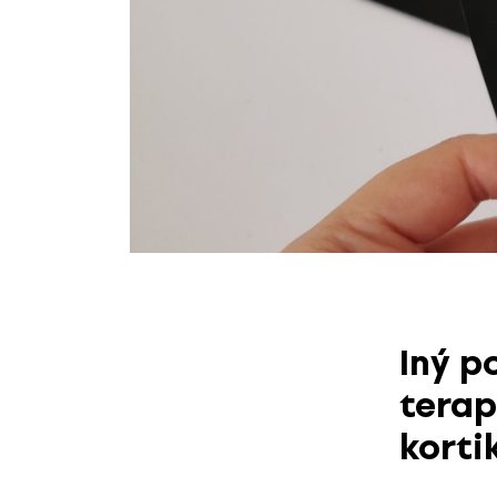
Iný p
terap
korti