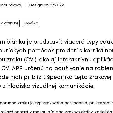
enčuráková
Designum 2/2024
KY VÝSKUM
HRAČKY
 článku je predstaviť viaceré typy edu
eutických pomôcok pre deti s kortikálno
u zraku (CVI), ako aj interaktívnu apliká
CVI APP určenú na používanie na tablet
de nich priblížiť špecifiká tejto zrakovej
 z hľadiska vizuálnej komunikácie.
 porucha zraku je typ zrakového poškodenia, pri ktorom 
rakové centrá v mozgu a/alebo zrakové dráhy, zatiaľ čo