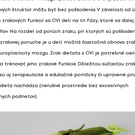
ových štruktúr môžu byť bez poškodenia. V závislosti od 
zrakových funkcií sa CVI delí na tri fázy, ktoré sa ďalej
ov. Na rozdiel od porúch zraku, pri ktorých sú poškodené
j zrakovej poruche je u detí možná čiastočná obnova zra
uroplasticity mozgu. Zrak dieťaťa s CVI je potrebné cie
a trénovať jeho zrakové funkcie. Dôležitou súčasťou zrak
 sú aj terapeutické a edukačné pomôcky či upravené pros
dieťa nachádza (nerušivé prostredie bez excesívnych
lnych podnetov).