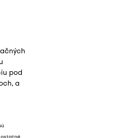
kačných
u
ciu pod
och, a
sú
 ostatné