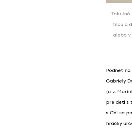
Taktilné
filcu a
alebo v
Podnet na 
Gabriely D
(o. z. Mar
pre deti s
s CVI sa po
hračky urč