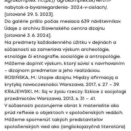
Agrokomplex: https:// agrokomplex.sk/veltrh-
nabytok-a-byvaniegardenia- 2024-v-cislach/,
[citované 29. 5. 2023].
Do galérie prišlo počas mesiaca 639 návštevníkov.
Údaje z archívu Slovenského centra dizajnu
[citované 3. 6. 2024].
Na predmety každodenného úžitku v dejinách a
súčasnosti sa zameriava výskum archeológie,
etnológie či etnografie, sociológie a antropológie.
Môžeme doplniť výskum, ktorý súvisí s navrhovaním
– dizajnom predmetov a jeho realizáciou.
ROSIŃSKA, M.: Utopie dizajnu. Między afirmacją a
krytyką nowoczesności. Warszawa, 2017, s. 27 – 39.
KRAJEWSKI, M.: Są w życiu rzeczy. Szkice z socjologii
przedmiotów. Warszawa, 2013, s. 31 – 41.
V súčasnosti pozorujeme obrat k materialite ako
prúd reflexie o objektoch v spoločenských vedách.
Môžeme spomenúť takých predstaviteľov
spoločenských vied ako (anglickojazyčná literatúra)