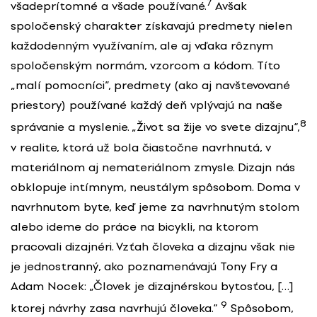
7
všadeprítomné a všade používané.
Avšak
spoločenský charakter získavajú predmety nielen
každodenným využívaním, ale aj vďaka rôznym
spoločenským normám, vzorcom a kódom. Títo
„malí pomocníci”, predmety (ako aj navštevované
priestory) používané každý deň vplývajú na naše
8
správanie a myslenie. „Život sa žije vo svete dizajnu“,
v realite, ktorá už bola čiastočne navrhnutá, v
materiálnom aj nemateriálnom zmysle. Dizajn nás
obklopuje intímnym, neustálym spôsobom. Doma v
navrhnutom byte, keď jeme za navrhnutým stolom
alebo ideme do práce na bicykli, na ktorom
pracovali dizajnéri. Vzťah človeka a dizajnu však nie
je jednostranný, ako poznamenávajú Tony Fry a
Adam Nocek: „Človek je dizajnérskou bytosťou, […]
9
ktorej návrhy zasa navrhujú človeka.“
Spôsobom,