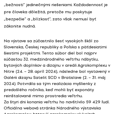
„bežnosti” jedinečnými riešeniami. Každodennosť je
pre človeka dôležitá, pretože mu poskytuje
„bezpečie” a „blízkosť”, zato však nemusí byť
zákonite nudná.
Na výstave sa zúčastnilo šesť vysokých škôl zo
Slovenska, Českej republiky a Poľska s päťdesiatimi
šiestimi projektmi. Tento súbor diel bol najprv
súčasťou 32. medzinárodného veľtrhu nábytku,
bytových doplnkov a dizajnu v areáli Agrokomplexu v
Nitre (24. – 28. apríl 2024), následne bol vystavený v
Galérii dizajnu Satelit SCD v Bratislave (2. – 31. máj
2024). Potvrdila sa tým realizácia myšlienky z
predošlého ročníka, keď mohli byť exponáty
reinštalované mimo prostredia veľtrhu.
Za štyri dni konania veľtrhu ho navštívilo 59 429 ľudí.
Oficiálna webová stránka Národného výstaviska