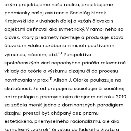
akým projektujeme našu realitu, projektujeme
podmienky našej existencie. Sociológ Marek
Krajewski ide v úvahách ďalej a vzťah človeka s
objektmi definoval ako symetrický. V rámci neho sa
človek, ktorý predmety navrhuje a produkuje, stáva
človekom vďaka narábaniu nimi, ich používaním,
10
výmenou, ničením, atď.
Perspektíva
spoločenských vied nepochybne prináša relevantné
vklady do teórie a výskumu dizajnu či do procesu
11
navrhovania v praxi.
Alison J. Clarke poukazuje na
skutočnosť, že od prepojenia sociológie či sociálnej
antropológie s priemyselným dizajnom od roku 2010
sa začala meniť jedna z dominantných paradigiem
dizajnu: prestal byť chápaný cez prizmu
estetického, priemyselného racionalizmu, ale ako
komplexný „zákrok” či vstup do ľudského života a