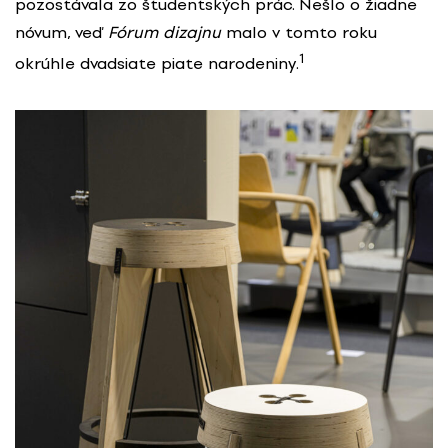
pozostávala zo študentských prác. Nešlo o žiadne
nóvum, veď
Fórum dizajnu
malo v tomto roku
1
okrúhle dvadsiate piate narodeniny.