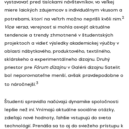
vystavovať pred tisíckami návštevníkov, vo veľkej
miere laických záujemcov s individuálnym vkusom a
2
potrebami, ktorí na veľtrh možno neprišli kvôli nim.
Vice versa
, verejnosť si mohla osvojiť aktuálne
tendencie a trendy zhmotnené v študentských
projektoch a vidieť výsledky akademickej výučby v
oblasti nábytkového, produktového, textilného,
sklárskeho a experimentálneho dizajnu. Druhý
priestor pre
Fórum dizajnu
v Galérii dizajnu Satelit
bol neporovnateľne menší, avšak pravdepodobne o
3
to náročnejší.
Študenti spravidla načúvajú dynamike spoločnosti
lepšie než iní. Vnímajú aktuálne sociálne otázky,
zdieľajú nové hodnoty, ľahšie vstupujú do sveta
technológií. Prenáša sa to aj do sviežeho prístupu k