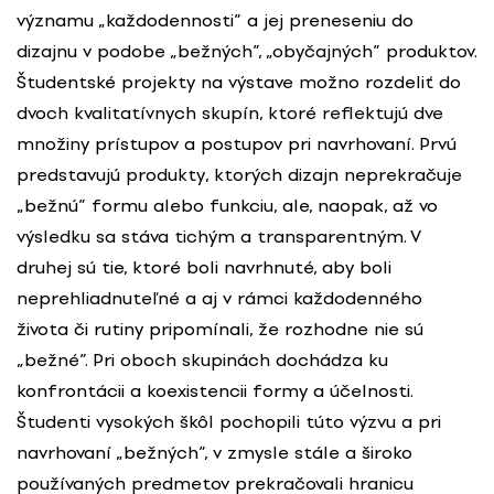
významu „každodennosti” a jej preneseniu do
dizajnu v podobe „bežných”, „obyčajných” produktov.
Študentské projekty na výstave možno rozdeliť do
dvoch kvalitatívnych skupín, ktoré reflektujú dve
množiny prístupov a postupov pri navrhovaní. Prvú
predstavujú produkty, ktorých dizajn neprekračuje
„bežnú” formu alebo funkciu, ale, naopak, až vo
výsledku sa stáva tichým a transparentným. V
druhej sú tie, ktoré boli navrhnuté, aby boli
neprehliadnuteľné a aj v rámci každodenného
života či rutiny pripomínali, že rozhodne nie sú
„bežné”. Pri oboch skupinách dochádza ku
konfrontácii a koexistencii formy a účelnosti.
Študenti vysokých škôl pochopili túto výzvu a pri
navrhovaní „bežných”, v zmysle stále a široko
používaných predmetov prekračovali hranicu