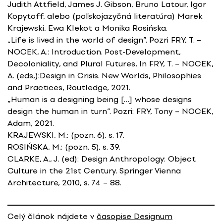
Judith Attfield, James J. Gibson, Bruno Latour, Igor
Kopytoff, alebo (poľskojazyčná literatúra) Marek
Krajewski, Ewa Klekot a Monika Rosińska.
„Life is lived in the world of design”. Pozri FRY, T. –
NOCEK, A.: Introduction. Post-Development,
Decoloniality, and Plural Futures, In FRY, T. – NOCEK,
A. (eds,):Design in Crisis. New Worlds, Philosophies
and Practices, Routledge, 2021.
„Human is a designing being […] whose designs
design the human in turn”. Pozri: FRY, Tony – NOCEK,
Adam, 2021.
KRAJEWSKI, M.: (pozn. 6), s. 17.
ROSIŃSKA, M.: (pozn. 5), s. 39.
CLARKE, A., J. (ed): Design Anthropology: Object
Culture in the 21st Century. Springer Vienna
Architecture, 2010, s. 74 – 88.
Celý článok nájdete v
časopise Designum