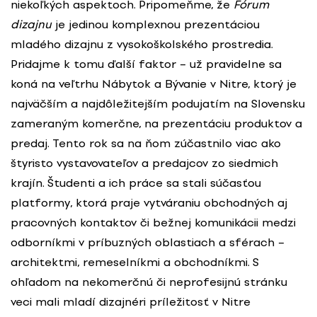
niekoľkých aspektoch. Pripomeňme, že
Fórum
dizajnu
je jedinou komplexnou prezentáciou
mladého dizajnu z vysokoškolského prostredia.
Pridajme k tomu ďalší faktor – už pravidelne sa
koná na veľtrhu Nábytok a Bývanie v Nitre, ktorý je
najväčším a najdôležitejším podujatím na Slovensku
zameraným komerčne, na prezentáciu produktov a
predaj. Tento rok sa na ňom zúčastnilo viac ako
štyristo vystavovateľov a predajcov zo siedmich
krajín. Študenti a ich práce sa stali súčasťou
platformy, ktorá praje vytváraniu obchodných aj
pracovných kontaktov či bežnej komunikácii medzi
odborníkmi v príbuzných oblastiach a sférach –
architektmi, remeselníkmi a obchodníkmi. S
ohľadom na nekomerčnú či neprofesijnú stránku
veci mali mladí dizajnéri príležitosť v Nitre