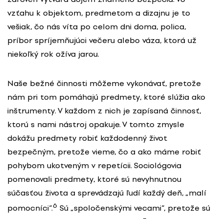
vzťahu k objektom, predmetom a dizajnu je to
vešiak, čo nás víta po celom dni doma, polica,
príbor spríjemňujúci večeru alebo váza, ktorá už
niekoľký rok ožíva jarou.
Naše bežné činnosti môžeme vykonávať, pretože
nám pri tom pomáhajú predmety, ktoré slúžia ako
inštrumenty. V každom z nich je zapísaná činnosť,
ktorú s nami nástroj opakuje. V tomto zmysle
dokážu predmety robiť každodenný život
bezpečným, pretože vieme, čo a ako máme robiť
pohybom ukotveným v repetícii. Sociológovia
pomenovali predmety, ktoré sú nevyhnutnou
súčasťou života a sprevádzajú ľudí každý deň, „malí
6
pomocníci“.
Sú „spoločenskými vecami“, pretože sú