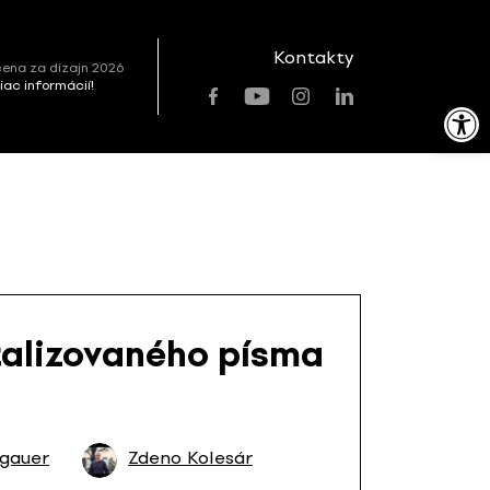
Kontakty
ena za dizajn 2026
viac informácií!
Open toolbar
talizovaného písma
gauer
Zdeno Kolesár