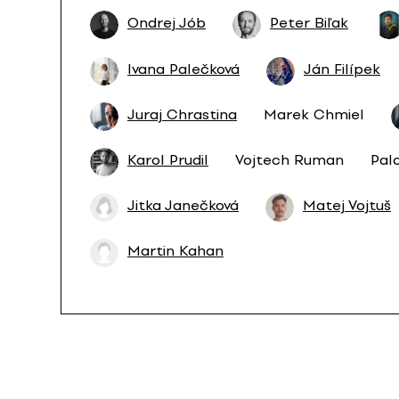
Ondrej Jób
Peter Biľak
Ivana Palečková
Ján Filípek
Juraj Chrastina
Marek Chmiel
Karol Prudil
Vojtech Ruman
Pal
Jitka Janečková
Matej Vojtuš
Martin Kahan