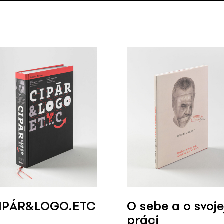
IPÁR&LOGO.ETC
O sebe a o svoje
práci