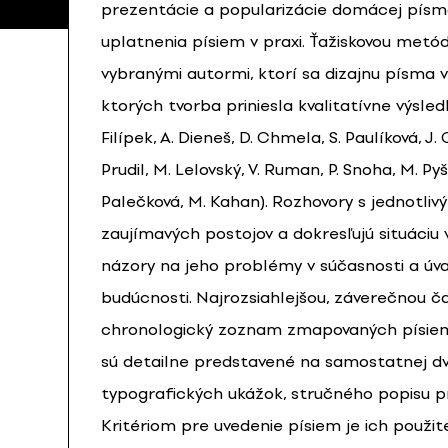
prezentácie a popularizácie domácej písmo
uplatnenia písiem v praxi. Ťažiskovou metó
vybranými autormi, ktorí sa dizajnu písma 
ktorých tvorba priniesla kvalitatívne výsledky 
Filípek, A. Dieneš, D. Chmela, S. Paulíková, J.
Prudil, M. Lelovský, V. Ruman, P. Snoha, M. Pyšn
Palečková, M. Kahan). Rozhovory s jednotliv
zaujímavých postojov a dokresľujú situáci
názory na jeho problémy v súčasnosti a úv
budúcnosti. Najrozsiahlejšou, záverečnou ča
chronologický zoznam zmapovaných písiem
sú detailne predstavené na samostatnej d
typografických ukážok, stručného popisu p
Kritériom pre uvedenie písiem je ich použ