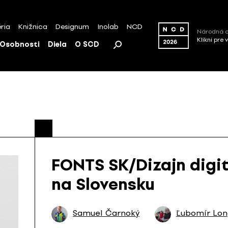
ria
Knižnica
Designum
Inolab
NCD
Národná c
Klikni pre 
Osobnosti
Diela
O SCD
FONTS SK/Dizajn digi
na Slovensku
Samuel Čarnoký
Ľubomír Lon