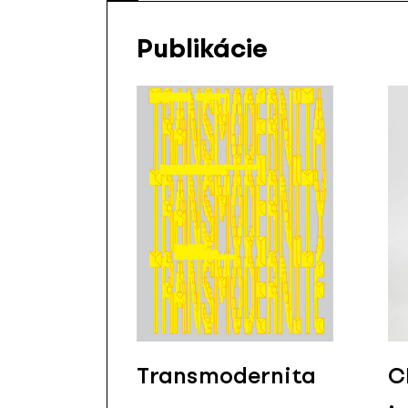
Publikácie
Transmodernita
C
.