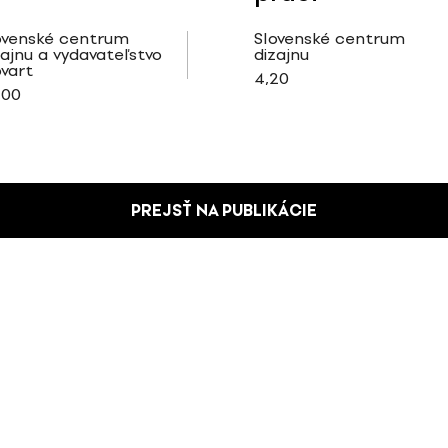
ovenské centrum
Slovenské centrum
zajnu a vydavateľstvo
dizajnu
ovart
4,20
,00
PREJSŤ NA PUBLIKÁCIE