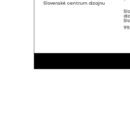
Slovenské centrum dizajnu
Sl
di
Sl
99