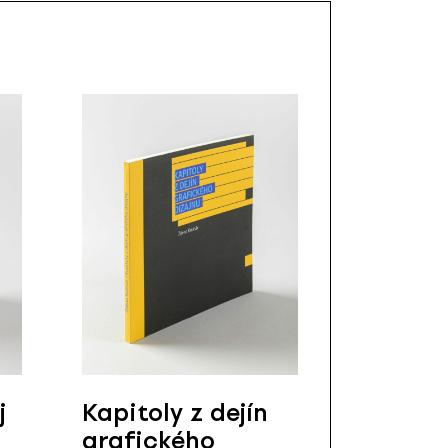
j
Kapitoly z dejín
grafického