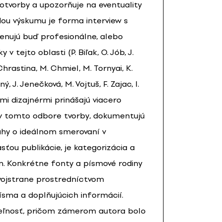
tvorby a upozorňuje na eventuality
dou výskumu je forma interview s
venujú buď profesionálne, alebo
v tejto oblasti (P. Biľak, O. Jób, J.
 Chrastina, M. Chmiel, M. Tornyai, K.
ý, J. Jenečková, M. Vojtuš, F. Zajac, I.
ými dizajnérmi prinášajú viacero
u v tomto odbore tvorby, dokumentujú
ahy o ideálnom smerovaní v
sťou publikácie, je kategorizácia a
. Konkrétne fonty a písmové rodiny
vojstrane prostredníctvom
ísma a doplňujúcich informácií.
iteľnosť, pričom zámerom autora bolo