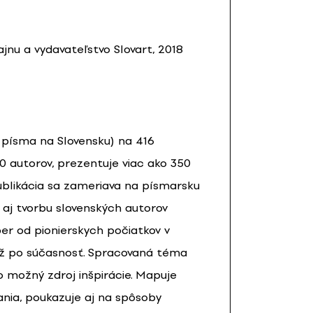
jnu a vydavateľstvo Slovart, 2018
o písma na Slovensku) na 416
 autorov, prezentuje viac ako 350
Publikácia sa zameriava na písmarsku
aj tvorbu slovenských autorov
ber od pionierskych počiatkov v
až po súčasnosť. Spracovaná téma
ko možný zdroj inšpirácie. Mapuje
nia, poukazuje aj na spôsoby