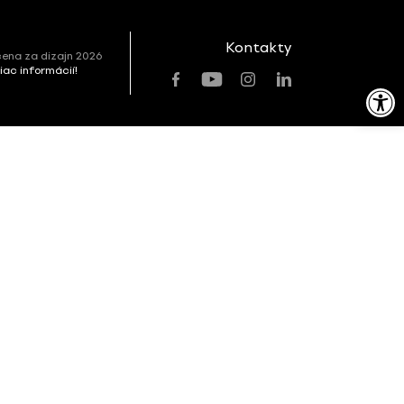
Kontakty
ena za dizajn 2026
viac informácií!
Open toolbar