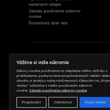
osobných údajov
Zásady používania súborov
cookie
Štatistický zber dát
GENERÁLNY REKLAMNÝ
S PODPOROU
Vážime si vaše súkromie
PARTNER
Súbory cookie používame na zlepšenie vášho zážitku z
prehliadania, poskytovanie prispôsobených reklám aleb
obsahu a analýzu našej návštevnosti. Kliknutím na „Prija
všetko“ súhlasíte s naším používaním súborov
cookie.
Zásady používania súborov cookie
Prispôsobiť
Odmietnuť
Prijať všetko