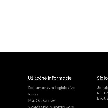
Užitočné informácie
Sídlo
Dokumenty a legislatíva
Jakub
P.O. B
Press
Brati
Navštívte nás
Vyhlásenie o spracúvaní