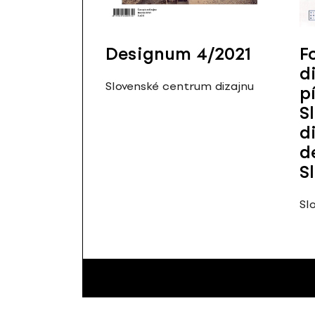
Designum 4/2021
F
d
Slovenské centrum dizajnu
p
S
d
d
S
Sl