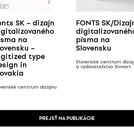
onts SK – dizajn
FONTS SK/Dizaj
igitalizovaného
digitalizovanéh
ísma na
písma na
lovensku –
Slovensku
igitized type
Slovenské centrum diza
esign in
a vydavateľstvo Slovart
lovakia
ovenské centrum dizajnu
PREJSŤ NA PUBLIKÁCIE