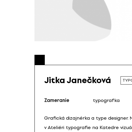
Jitka Janečková
TYP
Zameranie
typografka
Grafická dizajnérka a type designer. 
v Ateliéri typografie na Katedre vizuá