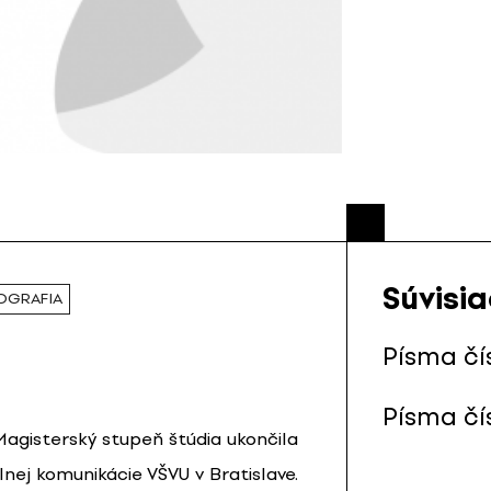
Súvisi
OGRAFIA
Písma čí
Písma čí
Magisterský stupeň štúdia ukončila
lnej komunikácie VŠVU v Bratislave.