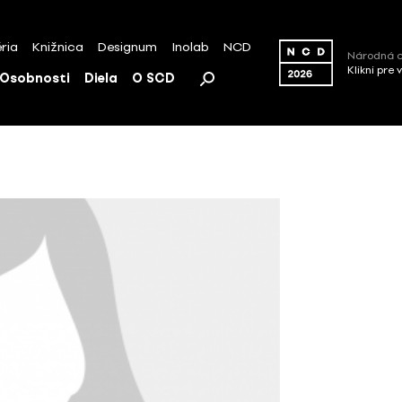
ria
Knižnica
Designum
Inolab
NCD
Národná c
Klikni pre 
Osobnosti
Diela
O SCD