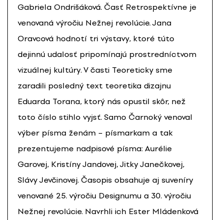
Gabriela Ondrišáková. Časť Retrospektívne je
venovaná výročiu Nežnej revolúcie. Jana
Oravcová hodnotí tri výstavy, ktoré túto
dejinnú udalosť pripomínajú prostredníctvom
vizuálnej kultúry. V časti Teoreticky sme
zaradili posledný text teoretika dizajnu
Eduarda Torana, ktorý nás opustil skôr, než
toto číslo stihlo vyjsť. Samo Čarnoký venoval
výber písma ženám – písmarkam a tak
prezentujeme nadpisové písma: Aurélie
Garovej, Kristíny Jandovej, Jitky Janečkovej,
Slávy Jevčinovej. Časopis obsahuje aj suveníry
venované 25. výročiu Designumu a 30. výročiu
Nežnej revolúcie. Navrhli ich Ester Mládenková