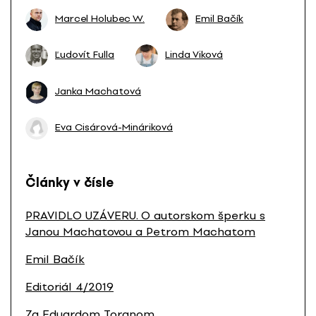
Marcel Holubec W.
Emil Bačík
Ľudovít Fulla
Linda Viková
Janka Machatová
Eva Cisárová-Mináriková
Články v čísle
PRAVIDLO UZÁVERU. O autorskom šperku s
Janou Machatovou a Petrom Machatom
Emil Bačík
Editoriál 4/2019
Za Eduardom Toranom