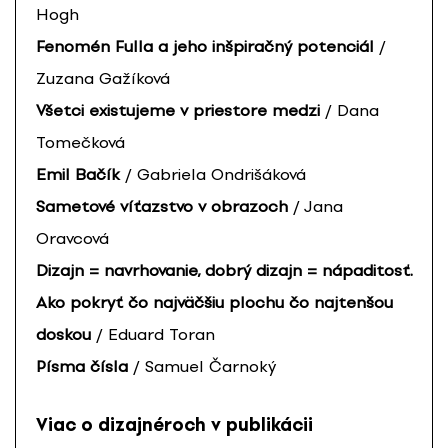
Hogh
Fenomén Fulla a jeho inšpiračný potenciál
/
Zuzana Gažíková
Všetci existujeme v priestore medzi
/ Dana
Tomečková
Emil Bačík
/ Gabriela Ondrišáková
Sametové víťazstvo v obrazoch
/ Jana
Oravcová
Dizajn = navrhovanie, dobrý dizajn = nápaditosť.
Ako pokryť čo najväčšiu plochu čo najtenšou
doskou
/ Eduard Toran
Písma čísla
/ Samuel Čarnoký
Viac o dizajnéroch v publikácii