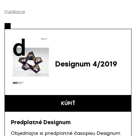
P
r
Publikácie
e
s
k
o
č
i
ť
Designum 4/2019
n
a
o
b
s
KÚPIŤ
a
h
Predplatné Designum
Objednajte si predplatné časopisu Designum