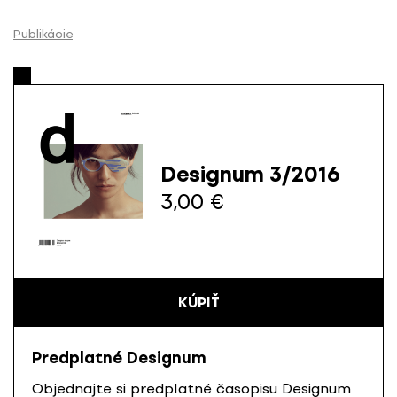
P
r
Publikácie
e
s
k
o
č
i
Designum 3/2016
ť
3,00 €
n
a
o
b
s
KÚPIŤ
a
h
Predplatné Designum
Objednajte si predplatné časopisu Designum