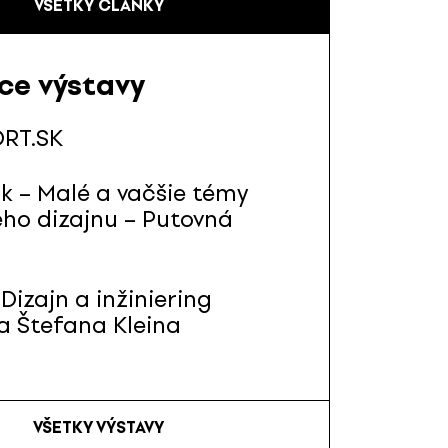
VŠETKY ČLÁNKY
ace výstavy
RT.SK
sk – Malé a vačšie témy
ého dizajnu – Putovná
Dizajn a inžiniering
a Štefana Kleina
VŠETKY VÝSTAVY