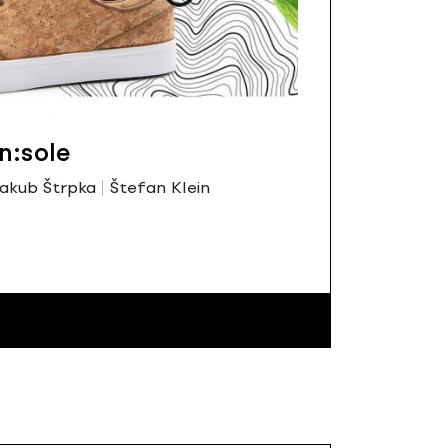
in:sole
akub Štrpka
Štefan Klein