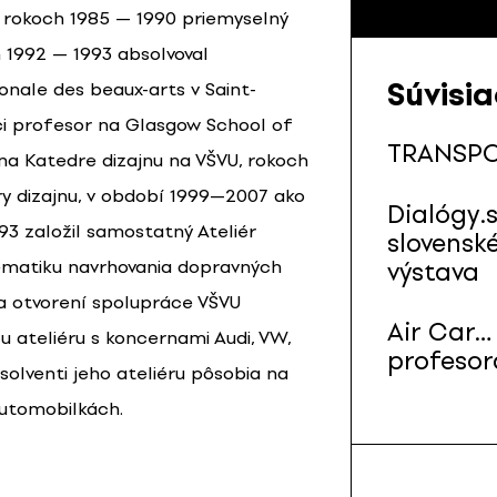
 v rokoch 1985 — 1990 priemyselný
h 1992 — 1993 absolvoval
Súvisi
nale des beaux-arts v Saint-
úci profesor na Glasgow School of
TRANSPO
na Katedre dizajnu na VŠVU, rokoch
ry dizajnu, v období 1999—2007 ako
Dialógy.
993 založil samostatný Ateliér
slovensk
ematiku navrhovania dopravných
výstava
na otvorení spolupráce VŠVU
Air Car… 
cu ateliéru s koncernami Audi, VW,
profesor
solventi jeho ateliéru pôsobia na
utomobilkách.