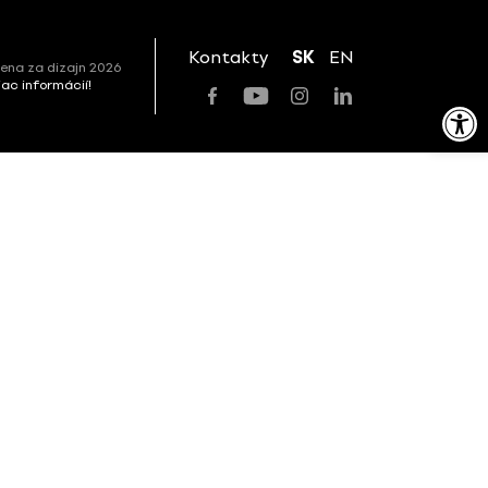
Kontakty
SK
EN
ena za dizajn 2026
viac informácií!
Open toolbar