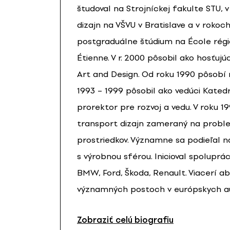
študoval na Strojníckej fakulte STU,
dizajn na VŠVU v Bratislave a v rokoc
postgraduálne štúdium na École régio
Étienne. V r. 2000 pôsobil ako hosťuj
Art and Design. Od roku 1990 pôsobí 
1993 – 1999 pôsobil ako vedúci Kated
prorektor pre rozvoj a vedu. V roku 1
transport dizajn zameraný na probl
prostriedkov. Významne sa podieľal 
s výrobnou sférou. Inicioval spoluprá
BMW, Ford, Škoda, Renault. Viacerí ab
významných postoch v európskych a
Zobraziť celú biografiu