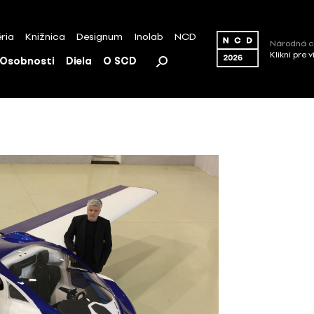
ria
Knižnica
Designum
Inolab
NCD
Národná c
Klikni pre 
Osobnosti
Diela
O SCD