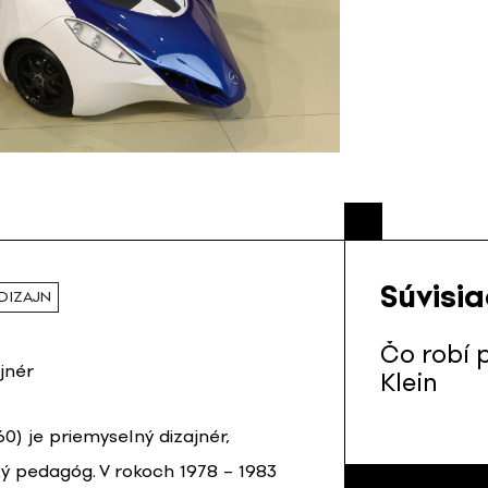
Súvisi
DIZAJN
Čo robí 
jnér
Klein
960) je priemyselný dizajnér,
ý pedagóg. V rokoch 1978 – 1983