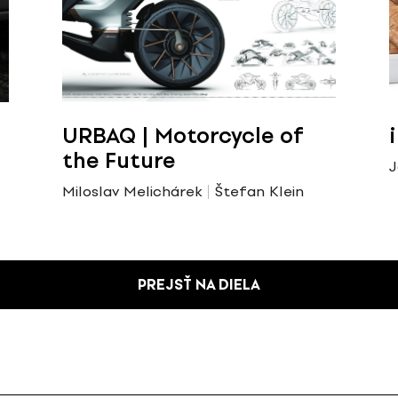
URBAQ | Motorcycle of
the Future
J
Miloslav Melichárek
Štefan Klein
PREJSŤ NA DIELA