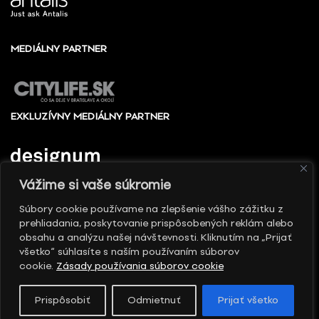
MEDIÁLNY PARTNER
EXKLUZÍVNY MEDIÁLNY PARTNER
Vážime si vaše súkromie
Súbory cookie používame na zlepšenie vášho zážitku z
prehliadania, poskytovanie prispôsobených reklám alebo
© 2010 - 2026 Slovenské centrum dizajnu, Všetky
obsahu a analýzu našej návštevnosti. Kliknutím na „Prijať
práva vyhradené
všetko“ súhlasíte s naším používaním súborov
cookie.
Zásady používania súborov cookie
Prispôsobiť
Odmietnuť
Prijať všetko