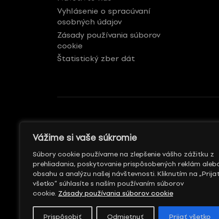
Vyhlásenie o spracúvaní
osobných údajov
Zásady používania súborov
cookie
Štatistický zber dát
GENERÁLNY REKLAMNÝ
S PODPOROU
Vážime si vaše súkromie
PARTNER
Súbory cookie používame na zlepšenie vášho zážitku z
prehliadania, poskytovanie prispôsobených reklám aleb
obsahu a analýzu našej návštevnosti. Kliknutím na „Prija
všetko“ súhlasíte s naším používaním súborov
cookie.
Zásady používania súborov cookie
Prispôsobiť
Odmietnuť
Prijať všetko