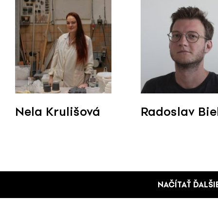
Nela Krulišová
Radoslav Bie
NAČÍTAŤ ĎALŠI