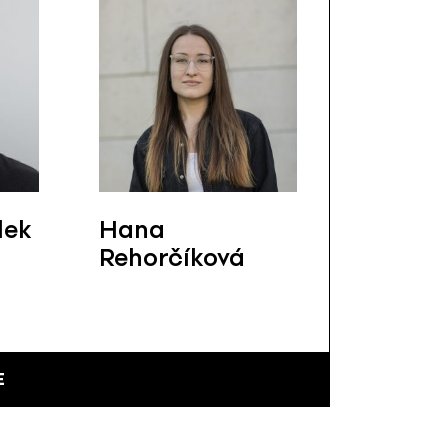
lek
Hana
Rehorčíková
E