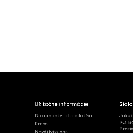
Užitočné informácie
Sídlo
Dokumenty a legislatíva
Jakub
P.O. B
Press
Brati
Navštívte nás