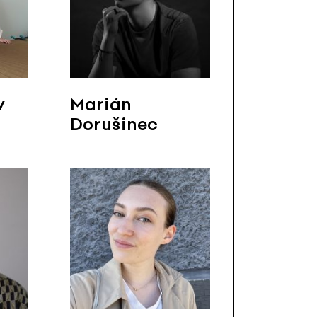
v
Marián
Dorušinec