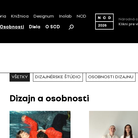
ria
Knižnica
Designum
Inolab
NCD
Národná c
Klikni pre 
Osobnosti
Diela
O SCD
VŠETKY
DIZAJNÉRSKE ŠTÚDIO
OSOBNOSTI DIZAJNU
Dizajn a osobnosti