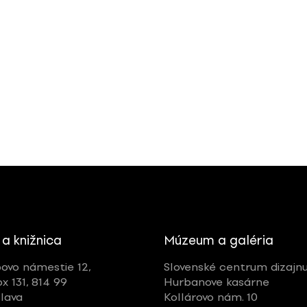
 a knižnica
Múzeum a galéria
ovo námestie 12,
Slovenské centrum dizajn
ox 131, 814 99
Hurbanove kasárne
slava
Kollárovo nám. 10