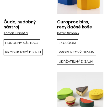
Všetci
Výstava / kolekcia
Čudo, hudobný
Curaprox bins,
nástroj
recyklačné koše
Všetky
Tomáš Brichta
Peter Simonik
HUDOBNÝ NÁSTROJ
EKOLÓGIA
Rok ( Ročník )
PRODUKTOVÝ DIZAJN
PRODUKTOVÝ DIZAJN
Všetky
UDRŽATEĽNÝ DIZAJN
Autor
Všetci
Typ