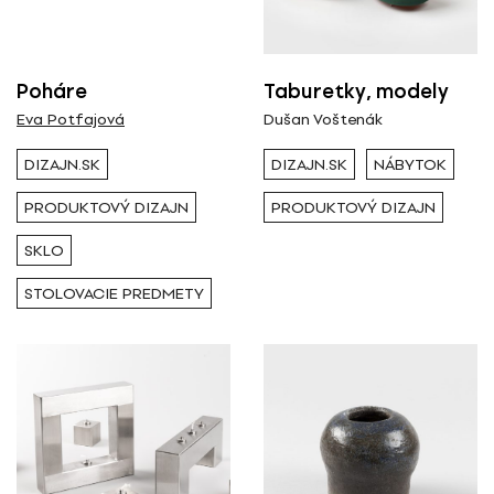
Nominované
Ocenené
Poháre
Taburetky, modely
Eva Potfajová
Dušan Voštenák
RESETOVAŤ FILTRE
DIZAJN.SK
DIZAJN.SK
NÁBYTOK
PRODUKTOVÝ DIZAJN
PRODUKTOVÝ DIZAJN
Tagy
SKLO
STOLOVACIE PREDMETY
produktový dizajn