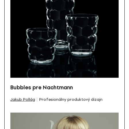
Bubbles pre Nachtmann
Jakub Pollág
Profesionálny produktový dizajn