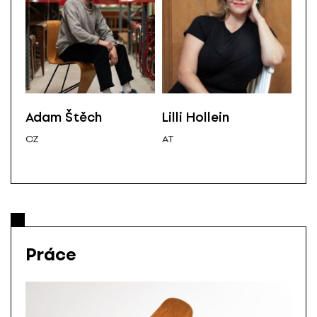
Adam Štěch
Lilli Hollein
Ma
CZ
AT
SK
Práce