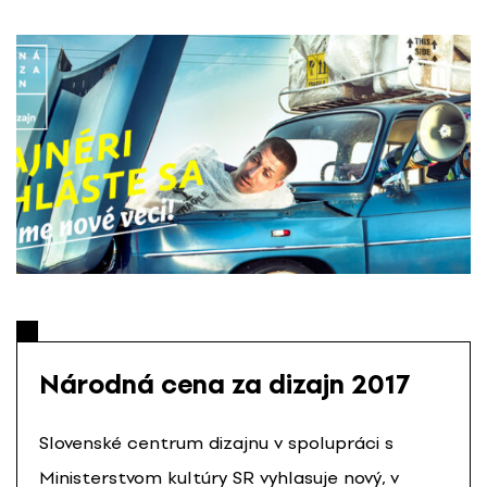
P
r
e
s
k
o
č
i
ť
n
a
o
b
s
a
Národná cena za dizajn 2017
h
Slovenské centrum dizajnu v spolupráci s
Ministerstvom kultúry SR vyhlasuje nový, v