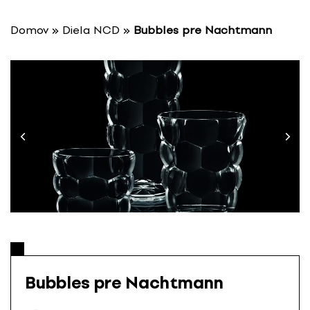
P
r
Domov
»
Diela NCD
»
Bubbles pre Nachtmann
e
s
k
o
č
i
ť
n
a
o
b
s
a
h
Bubbles pre Nachtmann