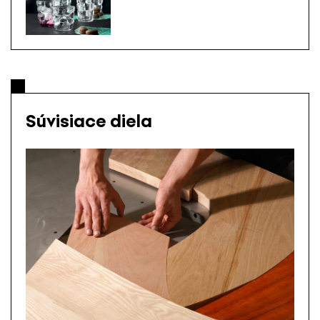
Súvisiace diela