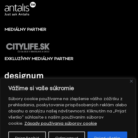
MEDIÁLNY PARTNER
EXKLUZÍVNY MEDIÁLNY PARTNER
Vážime si vaše súkromie
Súbory cookie používame na zlepšenie vášho zážitku z
prehliadania, poskytovanie prispôsobených reklám alebo
© 2010 - 2026 Slovenské centrum dizajnu, Všetky
obsahu a analýzu našej návštevnosti. Kliknutím na „Prijať
práva vyhradené
všetko“ súhlasíte s naším používaním súborov
cookie.
Zásady používania súborov cookie