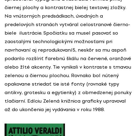
čiernej plochy a kontrastnej bielej textovej zložky.
Na vnútorných predsádkach, úvodných a
predelových stranách vytváral celostranové čierno-
biele ilustrácie. Spočiatku sa musel pasovať so
zaostalými technologickými možnosťami pri
navrhovaní aj reprodukovaní5, neskôr sa mu aspoň
podarilo rozšíriť farebnú škálu na červené, oranžové
alebo žlté akcenty. Tie vynikali v kontraste s tmavou
zelenou a čiernou plochou. Rovnako bol nútený
opakovane striedať tie isté fonty (rovnaké typy
antikvy, grotesku a egytienky) z obmedzenej ponuky
tlačiarní. Edíciu Zelená knižnica graficky upravoval
až do ukončenia jej vydávania v roku 1988.