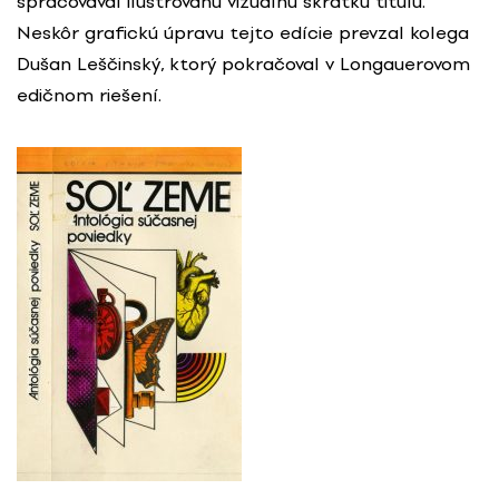
spracovával ilustrovanú vizuálnu skratku titulu.
Neskôr grafickú úpravu tejto edície prevzal kolega
Dušan Leščinský, ktorý pokračoval v Longauerovom
edičnom riešení.