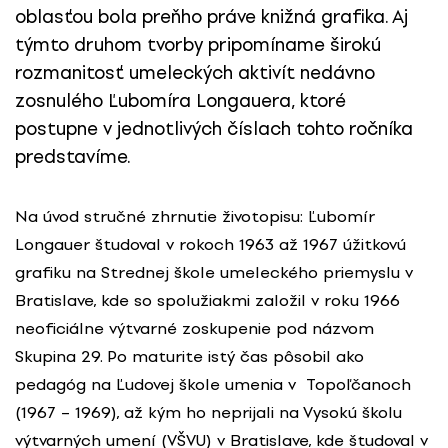
oblasťou bola preňho práve knižná grafika. Aj
týmto druhom tvorby pripomíname širokú
rozmanitosť umeleckých aktivít nedávno
zosnulého Ľubomíra Longauera, ktoré
postupne v jednotlivých číslach tohto ročníka
predstavíme.
Na úvod stručné zhrnutie životopisu: Ľubomír
Longauer študoval v rokoch 1963 až 1967 úžitkovú
grafiku na Strednej škole umeleckého priemyslu v
Bratislave, kde so spolužiakmi založil v roku 1966
neoficiálne výtvarné zoskupenie pod názvom
Skupina 29. Po maturite istý čas pôsobil ako
pedagóg na Ľudovej škole umenia v Topoľčanoch
(1967 – 1969), až kým ho neprijali na Vysokú školu
výtvarných umení (VŠVU) v Bratislave, kde študoval v