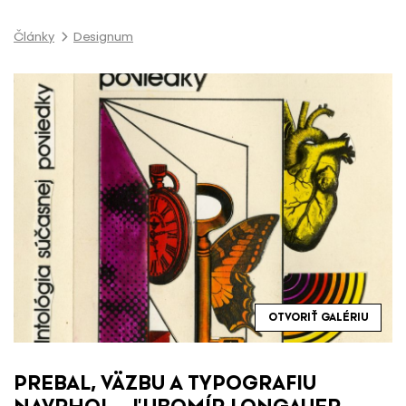
P
r
Články
Designum
e
s
k
o
č
i
ť
n
a
o
b
s
a
OTVORIŤ GALÉRIU
h
PREBAL, VÄZBU A TYPOGRAFIU