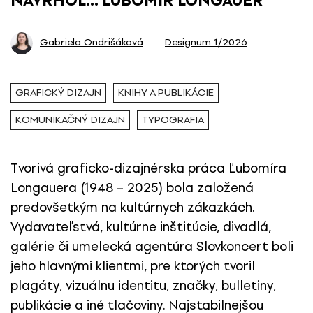
NAVRHOL… ĽUBOMÍR LONGAUER
Gabriela Ondrišáková
Designum 1/2026
GRAFICKÝ DIZAJN
KNIHY A PUBLIKÁCIE
KOMUNIKAČNÝ DIZAJN
TYPOGRAFIA
Tvorivá graficko-dizajnérska práca Ľubomíra
Longauera (1948 – 2025) bola založená
predovšetkým na kultúrnych zákazkách.
Vydavateľstvá, kultúrne inštitúcie, divadlá,
galérie či umelecká agentúra Slovkoncert boli
jeho hlavnými klientmi, pre ktorých tvoril
plagáty, vizuálnu identitu, značky, bulletiny,
publikácie a iné tlačoviny. Najstabilnejšou