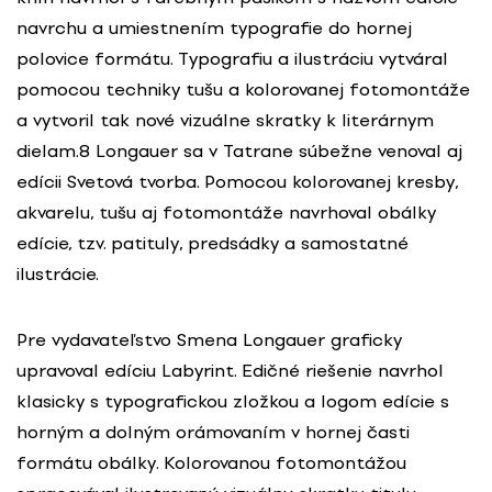
navrchu a umiestnením typografie do hornej
polovice formátu. Typografiu a ilustráciu vytváral
pomocou techniky tušu a kolorovanej fotomontáže
a vytvoril tak nové vizuálne skratky k literárnym
dielam.8 Longauer sa v Tatrane súbežne venoval aj
edícii Svetová tvorba. Pomocou kolorovanej kresby,
akvarelu, tušu aj fotomontáže navrhoval obálky
edície, tzv. patituly, predsádky a samostatné
ilustrácie.
Pre vydavateľstvo Smena Longauer graficky
upravoval edíciu Labyrint. Edičné riešenie navrhol
klasicky s typografickou zložkou a logom edície s
horným a dolným orámovaním v hornej časti
formátu obálky. Kolorovanou fotomontážou