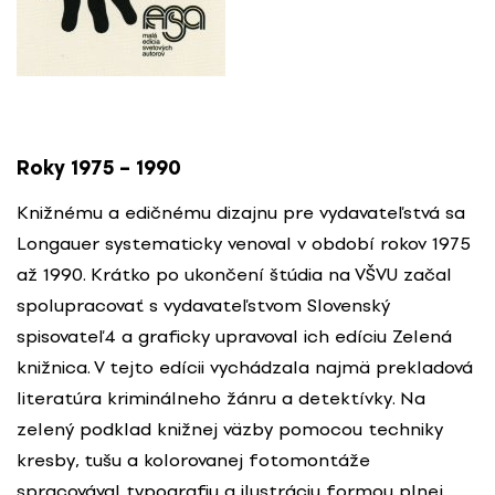
Roky 1975 – 1990
Knižnému a edičnému dizajnu pre vydavateľstvá sa
Longauer systematicky venoval v období rokov 1975
až 1990. Krátko po ukončení štúdia na VŠVU začal
spolupracovať s vydavateľstvom Slovenský
spisovateľ4 a graficky upravoval ich edíciu Zelená
knižnica. V tejto edícii vychádzala najmä prekladová
literatúra kriminálneho žánru a detektívky. Na
zelený podklad knižnej väzby pomocou techniky
kresby, tušu a kolorovanej fotomontáže
spracovával typografiu a ilustráciu formou plnej