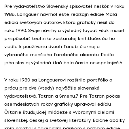
Pre vydavateľstvo Slovenský spisovateľ neskôr, v roku
1986, Longauer navrhol ešte redizajn edície Malá
edícia svetových autorov, ktorú graficky riešil do
roku 1990. Svoje návrhy a výsledný layout však musel
prispôsobiť technike zastaralej kníhtlače, čo ho
viedlo k používaniu dvoch farieb, čiernej a
vybraného menšieho farebného akcentu. Podľa
jeho slov aj výsledná tlač bola často neuspokojivá.6
V roku 1980 sa Longauerovi rozšírilo portfólio o
prácu pre dve (vtedy) najväčšie slovenské
vydavateľstvá, Tatran a Smenu.7 Pre Tatran počas
osemdesiatych rokov graficky upravoval edíciu
Čítanie študujúcej mládeže s vybranými dielami
slovenskej, českej a svetovej literatúry. Edične obálky
kníh navrhol s farebným pásikom s názvom edície