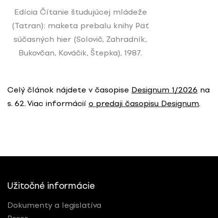
Edícia Čítanie študujúcej mládeže
(Tatran): maketa prebalu knihy Päť
súčasných hier (Solovič, Zahradník,
Bukovčan, Kováčik, Štepka), 1987.
Celý článok nájdete v časopise
Designum 1/2026
na
s. 62. Viac informácií
o predaji časopisu Designum
.
Užitočné informácie
Dokumenty a legislatíva