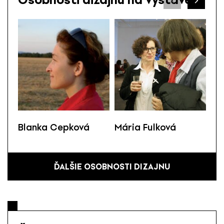
Blanka Cepková
Mária Fulková
Be
ĎALŠIE OSOBNOSTI DIZAJNU