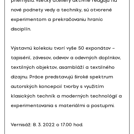
priemyslu. Všetky ateliéry aktívne reagujú na
nové podnety vedy a techniky, sú otvorené
experimentom a prekračovaniu hraníc
disciplín.
Výstavnú kolekciu tvorí vyše 50 exponátov –
tapisérií, závesov, odevov a odevných doplnkov,
textilných objektov, asambláží a textilného
dizajnu. Práce predstavujú široké spektrum
autorských koncepcií tvorby s využitím
klasických techník a moderných technológií a
experimentovania s materiálmi a postupmi.
Vernisáž: 8. 3. 2022 o 17.00 hod.