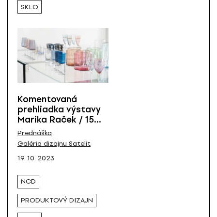
SKLO
Komentovaná
prehliadka výstavy
Marika Raček / 15
rokov so sklom
Prednáška
Galéria dizajnu Satelit
19. 10. 2023
NCD
PRODUKTOVÝ DIZAJN