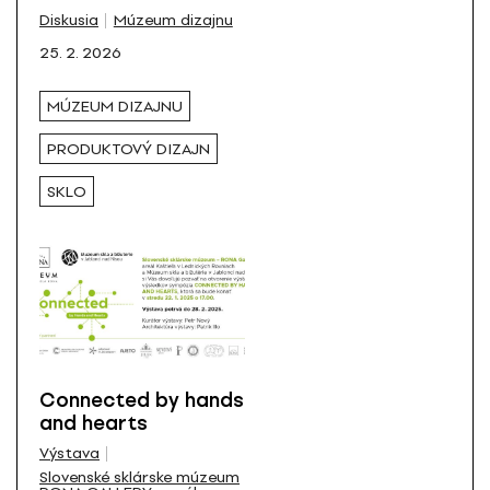
makro mierke
Všetky
Diskusia
Múzeum dizajnu
25. 2. 2026
MÚZEUM DIZAJNU
PRODUKTOVÝ DIZAJN
SKLO
Connected by hands
and hearts
Výstava
Slovenské sklárske múzeum