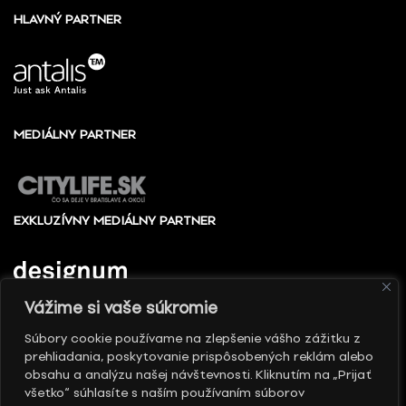
HLAVNÝ PARTNER
MEDIÁLNY PARTNER
EXKLUZÍVNY MEDIÁLNY PARTNER
Vážime si vaše súkromie
Súbory cookie používame na zlepšenie vášho zážitku z
prehliadania, poskytovanie prispôsobených reklám alebo
© 2010 - 2026 Slovenské centrum dizajnu, Všetky
obsahu a analýzu našej návštevnosti. Kliknutím na „Prijať
práva vyhradené
všetko“ súhlasíte s naším používaním súborov