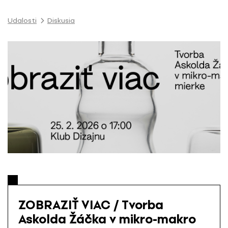
P
r
Udalosti
Diskusia
e
s
k
o
č
i
ť
n
a
o
b
s
a
h
ZOBRAZIŤ VIAC / Tvorba
Askolda Žáčka v mikro-makro