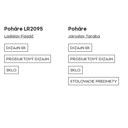
Nominované
Ocenené
Poháre LR2095
Poháre
RESETOVAŤ FILTRE
Ladislav Pagáč
Jaroslav Taraba
DIZAJN.SK
DIZAJN.SK
PRODUKTOVÝ DIZAJN
PRODUKTOVÝ DIZAJN
Tagy
SKLO
SKLO
sklo
STOLOVACIE PREDMETY