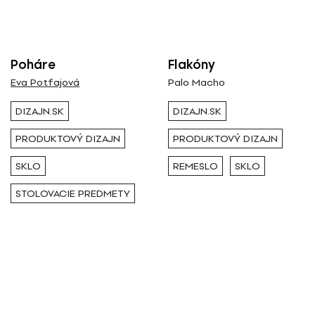
Všetci
Výstava / kolekcia
Poháre
Flakóny
Eva Potfajová
Palo Macho
Všetky
DIZAJN.SK
DIZAJN.SK
PRODUKTOVÝ DIZAJN
PRODUKTOVÝ DIZAJN
Rok ( Ročník )
SKLO
REMESLO
SKLO
Všetky
STOLOVACIE PREDMETY
Autor
Všetci
Typ