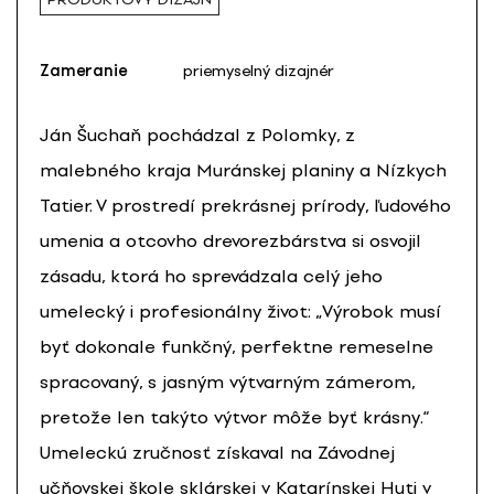
Zameranie
priemyselný dizajnér
Ján Šuchaň pochádzal z Polomky, z
malebného kraja Muránskej planiny a Nízkych
Tatier. V prostredí prekrásnej prírody, ľudového
umenia a otcovho drevorezbárstva si osvojil
zásadu, ktorá ho sprevádzala celý jeho
umelecký i profesionálny život: „Výrobok musí
byť dokonale funkčný, perfektne remeselne
spracovaný, s jasným výtvarným zámerom,
pretože len takýto výtvor môže byť krásny.“
Umeleckú zručnosť získaval na Závodnej
učňovskej škole sklárskej v Katarínskej Huti v