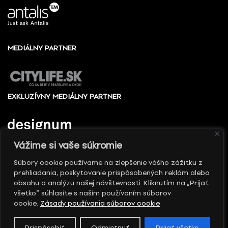
MEDIÁLNY PARTNER
EXKLUZÍVNY MEDIÁLNY PARTNER
Vážime si vaše súkromie
Súbory cookie používame na zlepšenie vášho zážitku z
prehliadania, poskytovanie prispôsobených reklám alebo
© 2010 - 2026 Slovenské centrum dizajnu, Všetky
obsahu a analýzu našej návštevnosti. Kliknutím na „Prijať
práva vyhradené
všetko“ súhlasíte s naším používaním súborov
cookie.
Zásady používania súborov cookie
Prispôsobiť
Odmietnuť
Prijať všetko