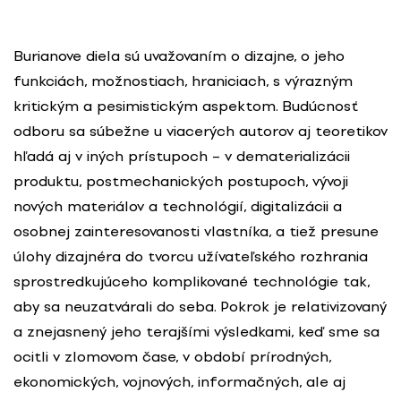
Burianove diela sú uvažovaním o dizajne, o jeho
funkciách, možnostiach, hraniciach, s výrazným
kritickým a pesimistickým aspektom. Budúcnosť
odboru sa súbežne u viacerých autorov aj teoretikov
hľadá aj v iných prístupoch – v dematerializácii
produktu, postmechanických postupoch, vývoji
nových materiálov a technológií, digitalizácii a
osobnej zainteresovanosti vlastníka, a tiež presune
úlohy dizajnéra do tvorcu užívateľského rozhrania
sprostredkujúceho komplikované technológie tak,
aby sa neuzatvárali do seba. Pokrok je relativizovaný
a znejasnený jeho terajšími výsledkami, keď sme sa
ocitli v zlomovom čase, v období prírodných,
ekonomických, vojnových, informačných, ale aj