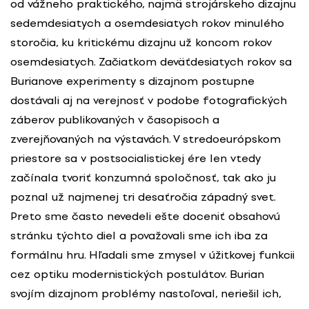
od vážneho praktického, najmä strojárskeho dizajnu
sedemdesiatych a osemdesiatych rokov minulého
storočia, ku kritickému dizajnu už koncom rokov
osemdesiatych. Začiatkom deväťdesiatych rokov sa
Burianove experimenty s dizajnom postupne
dostávali aj na verejnosť v podobe fotografických
záberov publikovaných v časopisoch a
zverejňovaných na výstavách. V stredoeurópskom
priestore sa v postsocialistickej ére len vtedy
začínala tvoriť konzumná spoločnosť, tak ako ju
poznal už najmenej tri desaťročia západný svet.
Preto sme často nevedeli ešte doceniť obsahovú
stránku týchto diel a považovali sme ich iba za
formálnu hru. Hľadali sme zmysel v úžitkovej funkcii
cez optiku modernistických postulátov. Burian
svojím dizajnom problémy nastoľoval, neriešil ich,