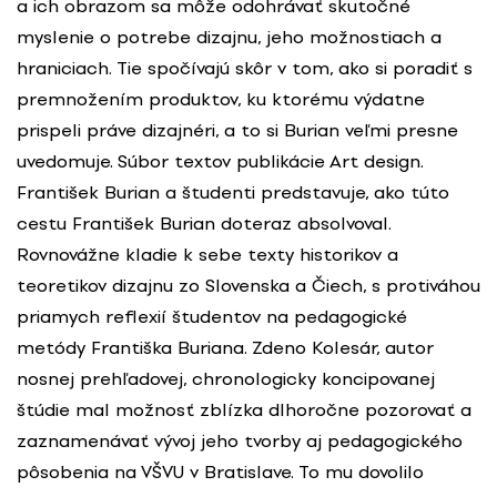
a ich obrazom sa môže odohrávať skutočné
myslenie o potrebe dizajnu, jeho možnostiach a
hraniciach. Tie spočívajú skôr v tom, ako si poradiť s
premnožením produktov, ku ktorému výdatne
prispeli práve dizajnéri, a to si Burian veľmi presne
uvedomuje. Súbor textov publikácie Art design.
František Burian a študenti predstavuje, ako túto
cestu František Burian doteraz absolvoval.
Rovnovážne kladie k sebe texty historikov a
teoretikov dizajnu zo Slovenska a Čiech, s protiváhou
priamych reflexií študentov na pedagogické
metódy Františka Buriana. Zdeno Kolesár, autor
nosnej prehľadovej, chronologicky koncipovanej
štúdie mal možnosť zblízka dlhoročne pozorovať a
zaznamenávať vývoj jeho tvorby aj pedagogického
pôsobenia na VŠVU v Bratislave. To mu dovolilo