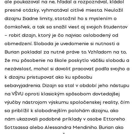
ale poukazoval na ne, hľadal a rozpoznával, kládol
presné otázky, vyhmatával citlivé miesta. Neuložil
dizajnu žiadne limity, stotožnil ho s myslením o
čomkoľvek, a tak sa snažil viesť aj svojich študentov
– robiť dizajn, ktorý je čo najviac oslobodený od
obmedzení. Sloboda je uvedomenie si nutnosti a
Burian pokladal za nutné práve to. Vzhľadom na to,
že mu pôsobenie na škole poskytlo väčšiu slobodu a
nezávislosť, mohol si dovoliť pracovať podľa svojho a
k dizajnu pristupovať ako ku spôsobu
sebavyjadrenia. Dizajn sa stal v období jeho nástupu
na VŠVU oproti klasickým spôsobom dovtedajšej
výučby nástrojom výskumu spoločenskej reality, čím
sa priblížil k slobodnejším polohám dizajnu, ako
nám ukazovali podobné príklady v osobe Ettoreho
Sottsassa alebo Alessandra Mendiniho. Burian ako