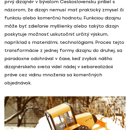
prvý dizajnér v bývalom Československu prišiel s
názorom, že dizajn nemusí mať praktický zmysel či
funkciu alebo komerčnú hodnotu. Funkciou dizajnu
môže byť zdieľanie myšlienky alebo takýto dizajn
poskytuje možnosť uskutočniť určitý výskum,
napríklad s materiálmi, technológiami. Proces tejto
transformácie z jednej formy dizajnu do druhej, sa
paradoxne odohrával v čase, keď zvyšok nášho
dizajnérskeho sveta videl nádej v sebarealizácii
práve cez vidinu množenia sa komerčných
objednávok.