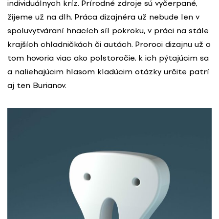
individuálnych kríz. Prírodné zdroje sú vyčerpané,
žijeme už na dlh. Práca dizajnéra už nebude len v
spoluvytváraní hnacích síl pokroku, v práci na stále
krajších chladničkách či autách. Proroci dizajnu už o
tom hovoria viac ako polstoročie, k ich pýtajúcim sa
a naliehajúcim hlasom kladúcim otázky určite patrí
aj ten Burianov.