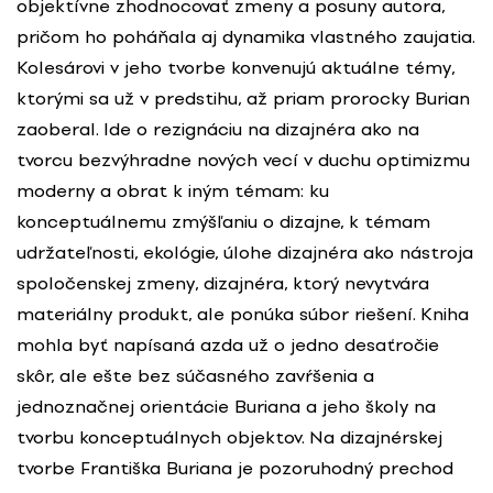
objektívne zhodnocovať zmeny a posuny autora,
pričom ho poháňala aj dynamika vlastného zaujatia.
Kolesárovi v jeho tvorbe konvenujú aktuálne témy,
ktorými sa už v predstihu, až priam prorocky Burian
zaoberal. Ide o rezignáciu na dizajnéra ako na
tvorcu bezvýhradne nových vecí v duchu optimizmu
moderny a obrat k iným témam: ku
konceptuálnemu zmýšľaniu o dizajne, k témam
udržateľnosti, ekológie, úlohe dizajnéra ako nástroja
spoločenskej zmeny, dizajnéra, ktorý nevytvára
materiálny produkt, ale ponúka súbor riešení. Kniha
mohla byť napísaná azda už o jedno desaťročie
skôr, ale ešte bez súčasného zavŕšenia a
jednoznačnej orientácie Buriana a jeho školy na
tvorbu konceptuálnych objektov. Na dizajnérskej
tvorbe Františka Buriana je pozoruhodný prechod