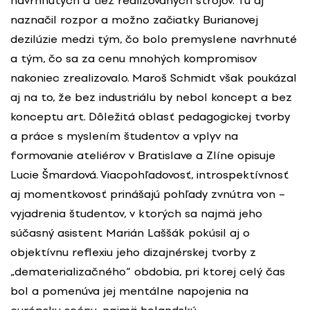
navrhnutých a tiež realizovaných strojov. Tu aj
naznačil rozpor a možno začiatky Burianovej
dezilúzie medzi tým, čo bolo premyslene navrhnuté
a tým, čo sa za cenu mnohých kompromisov
nakoniec zrealizovalo. Maroš Schmidt však poukázal
aj na to, že bez industriálu by nebol koncept a bez
konceptu art. Dôležitá oblasť pedagogickej tvorby
a práce s myslením študentov a vplyv na
formovanie ateliérov v Bratislave a Zlíne opisuje
Lucie Šmardová. Viacpohľadovosť, introspektívnosť
aj momentkovosť prinášajú pohľady zvnútra von –
vyjadrenia študentov, v ktorých sa najmä jeho
súčasný asistent Marián Laššák pokúsil aj o
objektívnu reflexiu jeho dizajnérskej tvorby z
„dematerializačného“ obdobia, pri ktorej celý čas
bol a pomenúva jej mentálne napojenia na