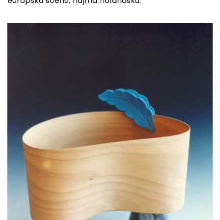
európsku scénu, najmä holandskú.