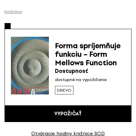
P
r
Knižnica
e
s
k
o
Forma spríjemňuje
č
funkciu – Form
i
Mellows Function
ť
n
Dostupnosť
a
dostupné na vypožičanie
o
DREVO
b
s
a
h
VYPOŽIČAŤ
Otváracie hodiny knižnice SCD