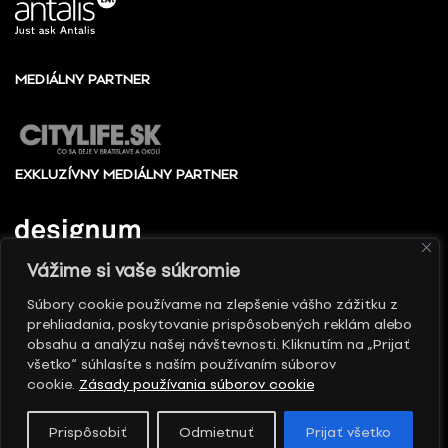
MEDIÁLNY PARTNER
EXKLUZÍVNY MEDIÁLNY PARTNER
Vážime si vaše súkromie
Súbory cookie používame na zlepšenie vášho zážitku z
prehliadania, poskytovanie prispôsobených reklám alebo
© 2010 - 2026 Slovenské centrum dizajnu, Všetky
obsahu a analýzu našej návštevnosti. Kliknutím na „Prijať
práva vyhradené
všetko“ súhlasíte s naším používaním súborov
cookie.
Zásady používania súborov cookie
Prispôsobiť
Odmietnuť
Prijať všetko