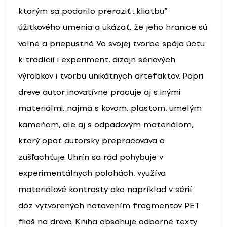
ktorým sa podarilo preraziť „kliatbu”
úžitkového umenia a ukázať, že jeho hranice sú
voľné a priepustné. Vo svojej tvorbe spája úctu
k tradícií i experiment, dizajn sériových
výrobkov i tvorbu unikátnych artefaktov. Popri
dreve autor inovatívne pracuje aj s inými
materiálmi, najmä s kovom, plastom, umelým
kameňom, ale aj s odpadovým materiálom,
ktorý opäť autorsky prepracováva a
zušľachťuje. Uhrín sa rád pohybuje v
experimentálnych polohách, využíva
materiálové kontrasty ako napríklad v sérií
dóz vytvorených natavením fragmentov PET
fliaš na drevo. Kniha obsahuje odborné texty