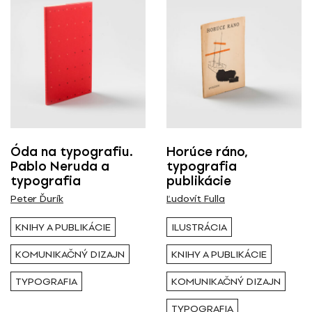
Nominované
Ocenené
RESETOVAŤ FILTRE
Tagy
Óda na typografiu.
Horúce ráno,
Pablo Neruda a
typografia
typografia
publikácie
typografia
Peter Ďurík
Ľudovít Fulla
KNIHY A PUBLIKÁCIE
ILUSTRÁCIA
KOMUNIKAČNÝ DIZAJN
KNIHY A PUBLIKÁCIE
TYPOGRAFIA
KOMUNIKAČNÝ DIZAJN
TYPOGRAFIA