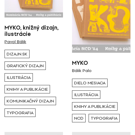
Všetci
Hlavná Cena
Výstava / kolekcia
MYKO, knižný dizajn,
2024
ilustrácie
Všetky
Pavol Bálik
KNIHY A PUBLIKÁCIE
DIZAJN.SK
Rok ( Ročník )
MYKO
GRAFICKÝ DIZAJN
Bálik Palo
Všetky
ILUSTRÁCIA
DIELO MESIACA
KNIHY A PUBLIKÁCIE
Autor
ILUSTRÁCIA
KOMUNIKAČNÝ DIZAJN
KNIHY A PUBLIKÁCIE
Všetci
TYPOGRAFIA
NCD
TYPOGRAFIA
Typ