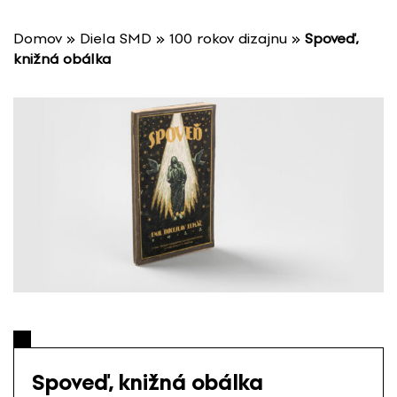
P
r
Domov
»
Diela SMD
»
100 rokov dizajnu
»
Spoveď,
e
knižná obálka
s
k
o
č
i
ť
n
a
o
b
s
a
h
Spoveď, knižná obálka