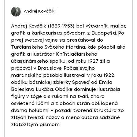
Andrej Kováčik
Andrej Kováčik (1889-1953) bol výtvarník, maliar,
grafik a karikaturista pôvodom z Budapešti. Po
prvej svetovej vojne sa presťahoval do
Turčianskeho Svätého Martina, kde pôsobil ako
grafik a ilustrátor Kníhtlačiarskeho
účastinárskeho spolku, od roku 1927 žil a
pracoval v Bratislave. Počas svojho
martinského pôsobia ilustroval v roku 1922
obálku básnickej zbierky Spoveď od Emila
Boleslava Lukáča. Obálke dominuje ilustrácia
figúry v tóge a s rukami na tvári, zhora
osvietená lúčmi a z oboch strán obklopená
dvoma holubmi, v pozadí tvorená štruktúra zo
žltých hviezd, názov a meno autora sádzané
zlatožltým písmom