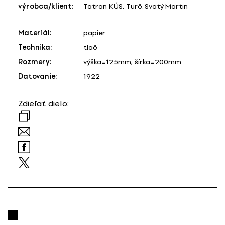
výrobca/klient:
Tatran KÚS, Turč. Svätý Martin
Materiál:
papier
Technika:
tlač
Rozmery:
výška=125mm; šírka=200mm
Datovanie:
1922
Zdieľať dielo: