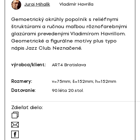
Juraj Mihalík
Vladimír Havrilla
Gemoetrický okrúhly popolník s reliéfnymi
štruktúrami a ručnou maľbou rôznofarebnými
glazúrami prevedenými Vladimírom Havrillom.
Geometrické a figurálne motívy plus typo
nápis Jazz Club. Neznačené.
výrobca/klient:
ART4 Bratislava
Rozmery:
v=75mm; š=152mm; h=152mm
Datovanie:
90.léta 20.stol.
Zdieľať dielo: