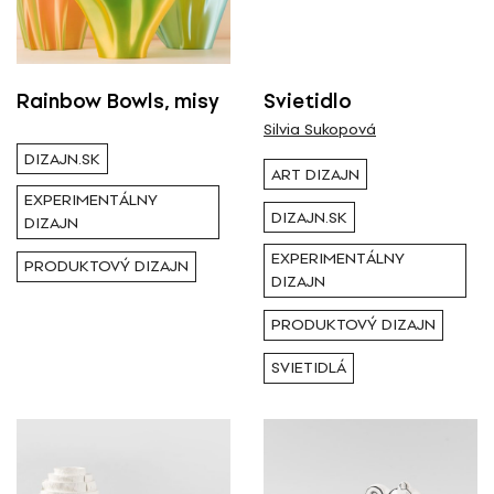
Všetci
Výstava / kolekcia
Rainbow Bowls, misy
Svietidlo
Silvia Sukopová
Všetky
DIZAJN.SK
ART DIZAJN
EXPERIMENTÁLNY
DIZAJN.SK
Rok ( Ročník )
DIZAJN
EXPERIMENTÁLNY
PRODUKTOVÝ DIZAJN
Všetky
DIZAJN
PRODUKTOVÝ DIZAJN
Autor
SVIETIDLÁ
Všetci
Typ