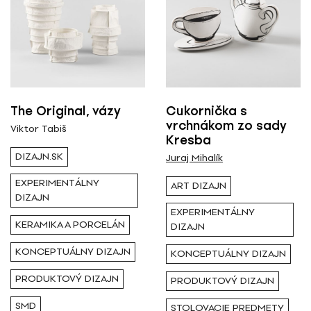
Nominované
Ocenené
RESETOVAŤ FILTRE
The Original, vázy
Cukornička s
vrchnákom zo sady
Viktor Tabiš
Kresba
Tagy
DIZAJN.SK
Juraj Mihalík
EXPERIMENTÁLNY
experimentálny dizajn
ART DIZAJN
DIZAJN
EXPERIMENTÁLNY
KERAMIKA A PORCELÁN
DIZAJN
KONCEPTUÁLNY DIZAJN
KONCEPTUÁLNY DIZAJN
PRODUKTOVÝ DIZAJN
PRODUKTOVÝ DIZAJN
SMD
STOLOVACIE PREDMETY