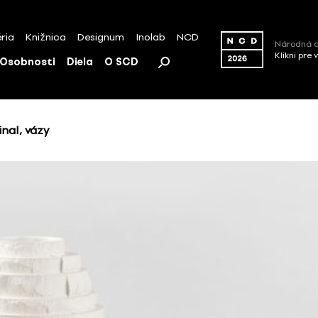
ria
Knižnica
Designum
Inolab
NCD
Národná c
Klikni pre 
Osobnosti
Diela
O SCD
nal, vázy