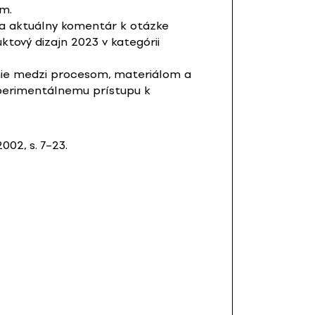
om.
ka aktuálny komentár k otázke
ktový dizajn 2023 v kategórii
enie medzi procesom, materiálom a
xperimentálnemu prístupu k
002, s. 7–23.