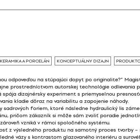
KERAMIKA A PORCELÁN
KONCEPTUÁLNY DIZAJN
PRODUKTO
nou odpoveďou na stúpajúci dopyt po originalite?“ Magis
zajne prostredníctvom autorskej technológie odlievania p
 spája dizajnérsky experiment s priemyselnou presnosťo
ania kladie dôraz na variabilitu a zapojenie náhody.
 sadrových foriem, ktoré následne hydraulický lis záme
ánu, pričom zákazník si môže sám zvoliť poradie jednot
a zároveň vzniká v rámci spoločného systému.
nosť z výsledného produktu na samotný proces tvorby –
ledné vázy s kontrastom glazovaného interiéru a surové