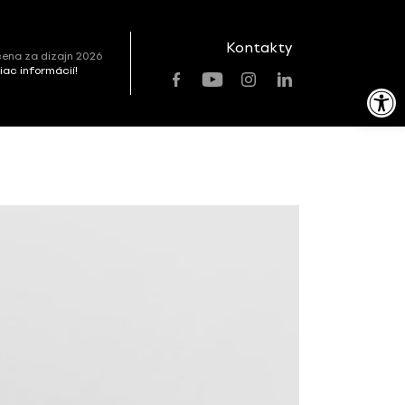
Kontakty
ena za dizajn 2026
viac informácií!
Open toolbar