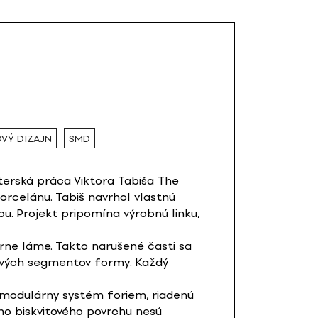
VÝ DIZAJN
SMD
terská práca Viktora Tabiša The
orcelánu. Tabiš navrhol vlastnú
u. Projekt pripomína výrobnú linku,
rne láme. Takto narušené časti sa
livých segmentov formy. Každý
 modulárny systém foriem, riadenú
ho biskvitového povrchu nesú