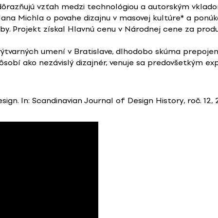
dôrazňujú vzťah medzi technológiou a autorským vklad
 Jana Michla o povahe dizajnu v masovej kultúre* a ponú
oby. Projekt získal Hlavnú cenu v Národnej cene za produ
y výtvarných umení v Bratislave, dlhodobo skúma prepoj
sobí ako nezávislý dizajnér, venuje sa predovšetkým e
ign. In: Scandinavian Journal of Design History, roč. 12, 2