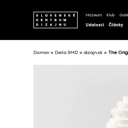
P
r
Múzeum
Klub
Galé
e
s
Udalosti
Články
k
o
č
i
Domov
»
Diela SMD
»
dizajn.sk
»
The Origi
ť
n
a
o
b
s
a
h