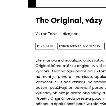
The Original, vázy
Viktor Tabiš
- dizajnér
DIZAJN.SK
EXPERIMENTÁLNY DIZAJN
„Je masová individualizácia dostatoč
Original kúma otázku originality v di
výrobnú technológiu porcelánu, ktorá
no mení jej princíp – namiesto opakov
Pomocou 3D tlače vznikajú polotovary
potom používajú pri odlievaní porcel
výsledný objekt je preto originálny, 
Projekt Originál teda presúva pozor
náhodu a spoluúčasť používateľa. Výs