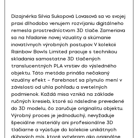
Dizajnérka Silvia Sukopová Lovasová sa vo svojej
praxi dlhodobo venujem rozvíjaniu digitálneho
remesla prostredníctvom 3D tlače. Zameriava
sa na hľadanie novej vizuality a skúmanie
inovatívnych výrobných postupov. V kolekcii
Rainbow Bowls Limited pracuje s technikou
skladania samostatne 3D tlačených
translucentných PLA vrstiev do výsledného
objektu. Táto metóda prináša nečakaný
vizuálny efekt – farebnosť sa plynulo mení v
závislosti od uhla pohľadu a svetelných
podmienok. Každá misa vzniká na základe
ručných kresieb, ktoré sú následne prevedené
do 3D modelu, čo zaručuje originalitu objektu.
Výrobný proces je jednoduchý, nevyžaduje
špeciálne materiály ani profesionálne 3D
tlačiarne a vyúsťuje do kolekcie unikátnych
dúhových mís, ktoré vytváram ako originálne