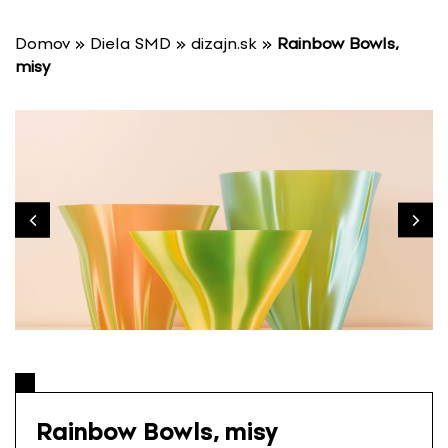
P
r
Domov
»
Diela SMD
»
dizajn.sk
»
Rainbow Bowls,
e
misy
s
k
o
č
i
ť
n
a
o
b
s
a
h
Rainbow Bowls, misy