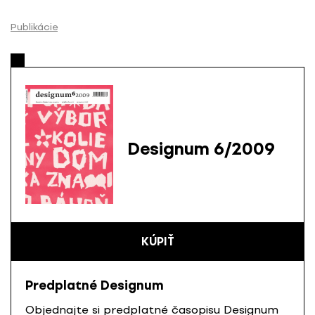
P
r
Publikácie
e
s
k
o
č
i
ť
Designum 6/2009
n
a
o
b
s
KÚPIŤ
a
h
Predplatné Designum
Objednajte si predplatné časopisu Designum