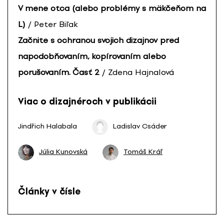
V mene otca (alebo problémy s mäkčeňom na
L)
/ Peter Biľak
Začnite s ochranou svojich dizajnov pred
napodobňovaním, kopírovaním alebo
porušovaním. Časť 2
/ Zdena Hajnalová
Viac o dizajnéroch v publikácii
Jindřich Halabala
Ladislav Csáder
Júlia Kunovská
Tomáš Kráľ
Články v čísle