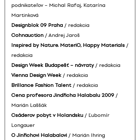
podnikateľov – Michal Rafaj, Katarína
Martinková
Designblok 09 Praha
/ redakcia
Cohnauction
/ Andrej Jaroš
Inspired by Nature. MateriO, Happy Materials
/
redakcia
Design Week Budapešť – návraty
/ redakcia
Vienna Design Week
/ redakcia
Brillance Fashion Talent
/ redakcia
Cena profesora Jindřicha Halabalu 2009
/
Marián Laššák
Csáderov pobyt v Holandsku
/ Ľubomír
Longauer
O Jinřichovi Halabalovi
/ Marián Ihring