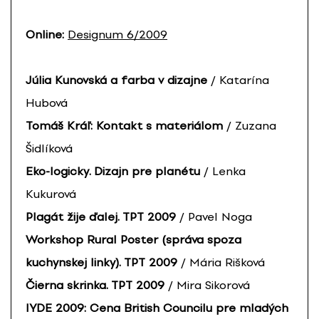
Online:
Designum 6/2009
Júlia Kunovská a farba v dizajne
/ Katarína
Hubová
Tomáš Kráľ: Kontakt s materiálom
/ Zuzana
Šidlíková
Eko-logicky. Dizajn pre planétu
/ Lenka
Kukurová
Plagát žije ďalej. TPT 2009
/ Pavel Noga
Workshop Rural Poster (správa spoza
kuchynskej linky). TPT 2009
/ Mária Rišková
Čierna skrinka. TPT 2009
/ Mira Sikorová
IYDE 2009: Cena British Councilu pre mladých