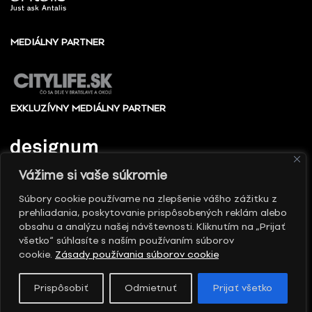
MEDIÁLNY PARTNER
EXKLUZÍVNY MEDIÁLNY PARTNER
Vážime si vaše súkromie
Súbory cookie používame na zlepšenie vášho zážitku z
prehliadania, poskytovanie prispôsobených reklám alebo
© 2010 - 2026 Slovenské centrum dizajnu, Všetky
obsahu a analýzu našej návštevnosti. Kliknutím na „Prijať
práva vyhradené
všetko“ súhlasíte s naším používaním súborov
cookie.
Zásady používania súborov cookie
Prispôsobiť
Odmietnuť
Prijať všetko