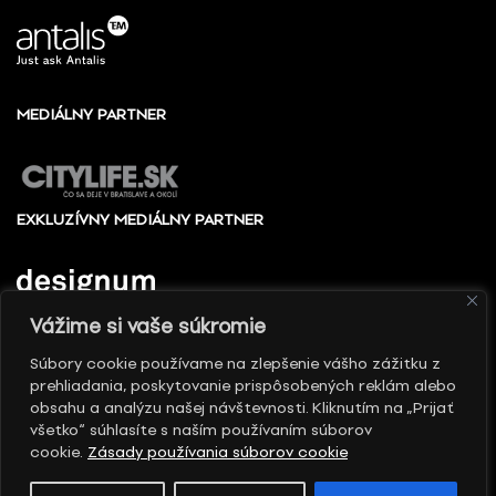
MEDIÁLNY PARTNER
EXKLUZÍVNY MEDIÁLNY PARTNER
Vážime si vaše súkromie
Súbory cookie používame na zlepšenie vášho zážitku z
prehliadania, poskytovanie prispôsobených reklám alebo
© 2010 - 2026 Slovenské centrum dizajnu, Všetky
obsahu a analýzu našej návštevnosti. Kliknutím na „Prijať
práva vyhradené
všetko“ súhlasíte s naším používaním súborov
cookie.
Zásady používania súborov cookie