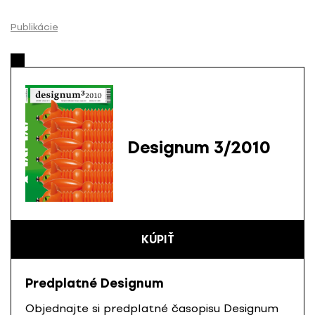
P
r
Publikácie
e
s
k
o
č
i
ť
Designum 3/2010
n
a
o
b
s
KÚPIŤ
a
h
Predplatné Designum
Objednajte si predplatné časopisu Designum