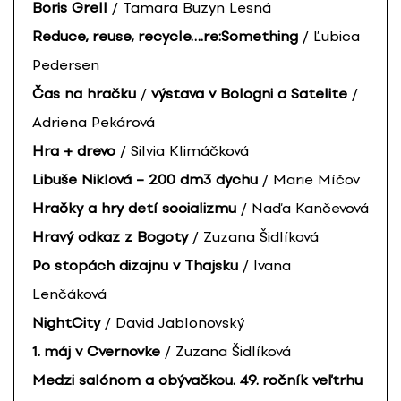
Boris Grell
/ Tamara Buzyn Lesná
Reduce, reuse, recycle….re:Something
/ Ľubica
Pedersen
Čas na hračku
/
výstava v Bologni a Satelite
/
Adriena Pekárová
Hra + drevo
/ Silvia Klimáčková
Libuše Niklová – 200 dm3 dychu
/ Marie Míčov
Hračky a hry detí socializmu
/ Naďa Kančevová
Hravý odkaz z Bogoty
/ Zuzana Šidlíková
Po stopách dizajnu v Thajsku
/ Ivana
Lenčáková
NightCity
/ David Jablonovský
1. máj v Cvernovke
/ Zuzana Šidlíková
Medzi salónom a obývačkou. 49. ročník veľtrhu