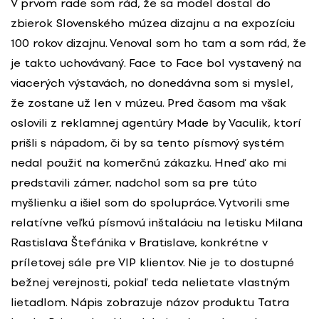
V prvom rade som rád, že sa model dostal do
zbierok Slovenského múzea dizajnu a na expozíciu
100 rokov dizajnu. Venoval som ho tam a som rád, že
je takto uchovávaný. Face to Face bol vystavený na
viacerých výstavách, no donedávna som si myslel,
že zostane už len v múzeu. Pred časom ma však
oslovili z reklamnej agentúry Made by Vaculik, ktorí
prišli s nápadom, či by sa tento písmový systém
nedal použiť na komerčnú zákazku. Hneď ako mi
predstavili zámer, nadchol som sa pre túto
myšlienku a išiel som do spolupráce. Vytvorili sme
relatívne veľkú písmovú inštaláciu na letisku Milana
Rastislava Štefánika v Bratislave, konkrétne v
príletovej sále pre VIP klientov. Nie je to dostupné
bežnej verejnosti, pokiaľ teda nelietate vlastným
lietadlom. Nápis zobrazuje názov produktu Tatra