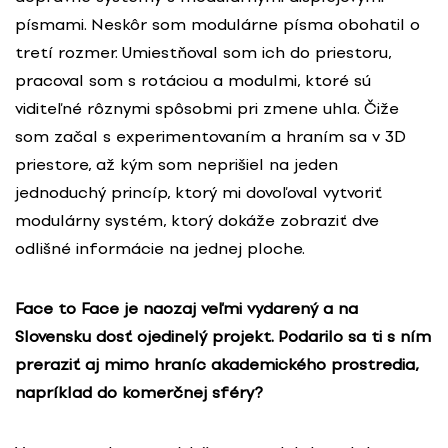
písmami. Neskôr som modulárne písma obohatil o
tretí rozmer. Umiestňoval som ich do priestoru,
pracoval som s rotáciou a modulmi, ktoré sú
viditeľné rôznymi spôsobmi pri zmene uhla. Čiže
som začal s experimentovaním a hraním sa v 3D
priestore, až kým som neprišiel na jeden
jednoduchý princíp, ktorý mi dovoľoval vytvoriť
modulárny systém, ktorý dokáže zobraziť dve
odlišné informácie na jednej ploche.
Face to Face je naozaj veľmi vydarený a na
Slovensku dosť ojedinelý projekt. Podarilo sa ti s ním
preraziť aj mimo hraníc akademického prostredia,
napríklad do komerčnej sféry?