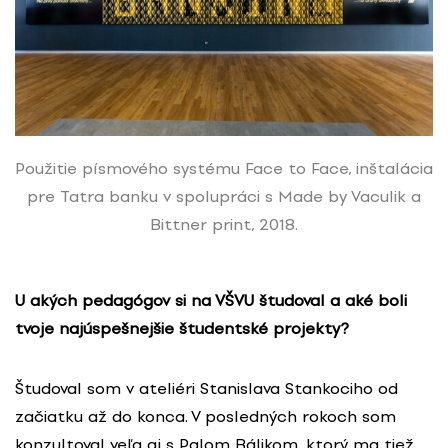
Použitie písmového systému Face to Face, inštalácia
pre Tatra banku v spolupráci s Made by Vaculik a
Bittner print, 2018.
U akých pedagógov si na VŠVU študoval a aké boli
tvoje najúspešnejšie študentské projekty?
Študoval som v ateliéri Stanislava Stankociho od
začiatku až do konca. V posledných rokoch som
konzultoval veľa aj s Palom Bálikom, ktorý ma tiež