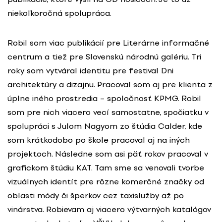
niekoľkoročná spolupráca.
Robil som viac publikácií pre Literárne informačné
centrum a tiež pre Slovenskú národnú galériu. Tri
roky som vytváral identitu pre festival Dni
architektúry a dizajnu. Pracoval som aj pre klienta z
úplne iného prostredia – spoločnosť KPMG. Robil
som pre nich viacero vecí samostatne, spočiatku v
spolupráci s Julom Nagyom zo štúdia Calder, kde
som krátkodobo po škole pracoval aj na iných
projektoch. Následne som asi päť rokov pracoval v
grafickom štúdiu KAT. Tam sme sa venovali tvorbe
vizuálnych identít pre rôzne komerčné značky od
oblasti módy či šperkov cez taxislužby až po
vinárstva. Robievam aj viacero výtvarných katalógov