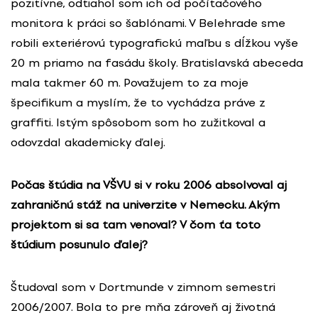
pozitívne, odtiahol som ich od počítačového
monitora k práci so šablónami. V Belehrade sme
robili exteriérovú typografickú maľbu s dĺžkou vyše
20 m priamo na fasádu školy. Bratislavská abeceda
mala takmer 60 m. Považujem to za moje
špecifikum a myslím, že to vychádza práve z
graffiti. Istým spôsobom som ho zužitkoval a
odovzdal akademicky ďalej.
Počas štúdia na VŠVU si v roku 2006 absolvoval aj
zahraničnú stáž na univerzite v Nemecku. Akým
projektom si sa tam venoval? V čom ťa toto
štúdium posunulo ďalej?
Študoval som v Dortmunde v zimnom semestri
2006/2007. Bola to pre mňa zároveň aj životná