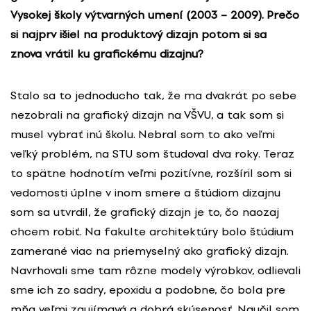
Vysokej školy výtvarných umení (2003 – 2009). Prečo
si najprv išiel na produktový dizajn potom si sa
znova vrátil ku grafickému dizajnu?
Stalo sa to jednoducho tak, že ma dvakrát po sebe
nezobrali na grafický dizajn na VŠVU, a tak som si
musel vybrať inú školu. Nebral som to ako veľmi
veľký problém, na STU som študoval dva roky. Teraz
to spätne hodnotím veľmi pozitívne, rozšíril som si
vedomosti úplne v inom smere a štúdiom dizajnu
som sa utvrdil, že grafický dizajn je to, čo naozaj
chcem robiť. Na fakulte architektúry bolo štúdium
zamerané viac na priemyselný ako grafický dizajn.
Navrhovali sme tam rôzne modely výrobkov, odlievali
sme ich zo sadry, epoxidu a podobne, čo bola pre
mňa veľmi zaujímavá a dobrá skúsenosť. Naučil som