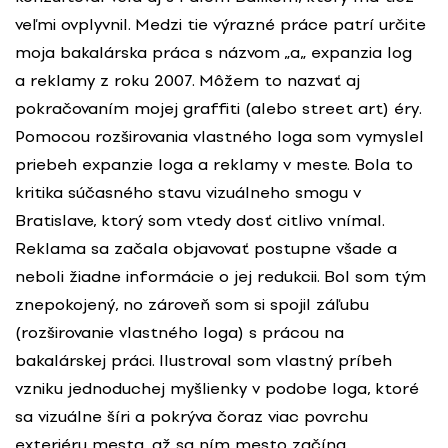
veľmi ovplyvnil. Medzi tie výrazné práce patrí určite
moja bakalárska práca s názvom „a„ expanzia log
a reklamy z roku 2007. Môžem to nazvať aj
pokračovaním mojej graffiti (alebo street art) éry.
Pomocou rozširovania vlastného loga som vymyslel
priebeh expanzie loga a reklamy v meste. Bola to
kritika súčasného stavu vizuálneho smogu v
Bratislave, ktorý som vtedy dosť citlivo vnímal.
Reklama sa začala objavovať postupne všade a
neboli žiadne informácie o jej redukcii. Bol som tým
znepokojený, no zároveň som si spojil záľubu
(rozširovanie vlastného loga) s prácou na
bakalárskej práci. Ilustroval som vlastný príbeh
vzniku jednoduchej myšlienky v podobe loga, ktoré
sa vizuálne šíri a pokrýva čoraz viac povrchu
exteriéru mesta, až sa ním mesto začína