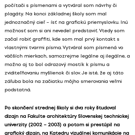
počítači s písmenami a vytváral som návrhy či
plagáty. Na konci základnej školy som mal
jednoznačný cieľ – ísť na grafickú priemyslovku. Inú
možnosť som si ani nevedel predstaviť. Vtedy som
začal robiť graffiti, kde som mal prvý kontakt s
vlastnými tvarmi písma. Vytváral som písmená vo
väčších mierkach, samozrejme legálne aj ilegálne, a
možno aj to bol odrazový mostík k písmu a
zviditeľňovaniu myšlienok či slov. Je isté, že aj táto
záľuba bola na začiatku môjho smerovania veľmi
podstatná.
Po skončení strednej školy si dva roky študoval
dizajn na Fakulte architektúry Slovenskej technickej
univerzity (2002 – 2003) a potom si prestúpil na
grafický dizajn, na Katedru vizuálnej komunikácie na