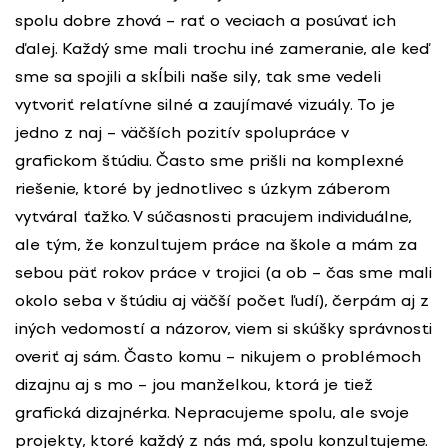
spolu dobre zhová – rať o veciach a posúvať ich
ďalej. Každý sme mali trochu iné zameranie, ale keď
sme sa spojili a skĺbili naše sily, tak sme vedeli
vytvoriť relatívne silné a zaujímavé vizuály. To je
jedno z naj – väčších pozitív spolupráce v
grafickom štúdiu. Často sme prišli na komplexné
riešenie, ktoré by jednotlivec s úzkym záberom
vytváral ťažko. V súčasnosti pracujem individuálne,
ale tým, že konzultujem práce na škole a mám za
sebou päť rokov práce v trojici (a ob – čas sme mali
okolo seba v štúdiu aj väčší počet ľudí), čerpám aj z
iných vedomostí a názorov, viem si skúšky správnosti
overiť aj sám. Často komu – nikujem o problémoch
dizajnu aj s mo – jou manželkou, ktorá je tiež
grafická dizajnérka. Nepracujeme spolu, ale svoje
projekty, ktoré každý z nás má, spolu konzultujeme.