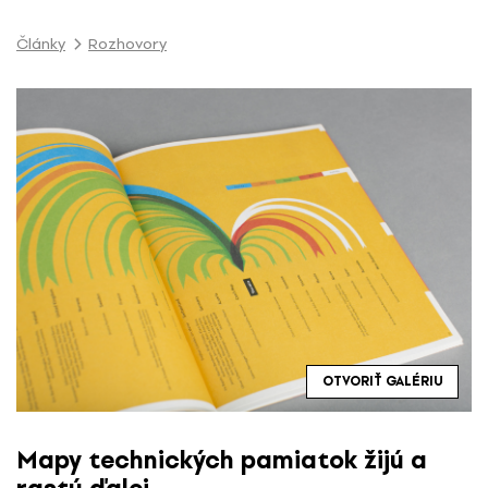
P
r
Články
Rozhovory
e
s
k
o
č
i
ť
n
a
o
b
s
a
OTVORIŤ GALÉRIU
h
Mapy technických pamiatok žijú a