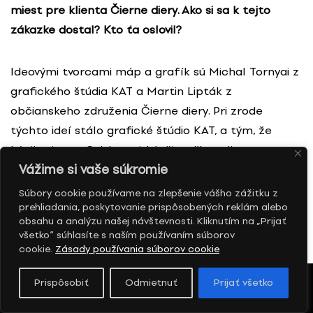
miest pre klienta Čierne diery. Ako si sa k tejto
zákazke dostal? Kto ťa oslovil?
Ideovými tvorcami máp a grafík sú Michal Tornyai z
grafického štúdia KAT a Martin Lipták z
občianskeho združenia Čierne diery. Pri zrode
týchto ideí stálo grafické štúdio KAT, a tým, že
kúpilo risografický stroj (tlačiareň), stali sme sa
Vážime si vaše súkromie
dvornou tlačiarňou pre ich grafiky, ktoré propagujú
industriálne a technické pamiatky. Mne sa to v roku
Súbory cookie používame na zlepšenie vášho zážitku z
prehliadania, poskytovanie prispôsobených reklám alebo
2016 pred Vianocami dostalo na stôl, mal som
obsahu a analýzu našej návštevnosti. Kliknutím na „Prijať
navrhnúť mapu technických pamiatok Bratislavy.
všetko“ súhlasíte s naším používaním súborov
Príliš sa mi do toho pred sviatkami nechcelo, ale
cookie.
Zásady používania súborov cookie
chytil som sa toho. Vytvoril som výrazný vizuálny
Prispôsobiť
Odmietnuť
Prijať všetko
princíp, pomocou ktorého som začal prekresľovať
jednotlivé architektonické objekty. Mapy mali veľký