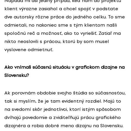
Napadá mi asi jediný prípad, keď nám do projektu
klient výrazne zasiahol a chcel spojiť v podstate
dve autorsky rôzne práce do jedného celku. To sme
odmietali, no nakoniec sme s tým klientom našli
spoločnú reč a možnosť, ako to vyriešiť. Zatiaľ ma
nikto neoslovili s prácou, ktorú by som musel
vyslovene odmietnuť.
Ako vnímaš súčasnú situáciu v grafickom dizajne na
Slovensku?
Ak porovnám obdobie svojho štúdia so súčasnosťou,
tak si myslím, že je tam evidentný rozdiel. Majú to
na svedomí skôr jednotlivci, ktorí istým spôsobom
dvíhajú povedomie a zviditeľňujú prácu grafického
dizajnéra a robia dobré meno dizajnu na Slovensku.