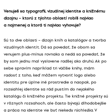
Venuješ sa typografii, vizuálnej identite a knižnému
dizajnu – ktorú z týchto oblastí robíš najviac
a najmenej a ktorá ti najviac vyhovuje?
Sú to dve oblasti – dizajn kníh a katalógov a tvorba
vizuálnych identít. Dá sa povedať, že obom sa
venujem plus-mínus rovnako a nedá sa povedať, že
by som jednu mal vyslovene radšej ako druhú. Ak po
sebe spravím napríklad tri väčšie knihy, mám
radosť z toho, keď môžem vytvoriť logo alebo
identitu pre úplne iné prostredie a naopak, po
rozsiahlej identite sa rád pustím do nejakého
katalógu či knižného projektu. Tie knižné projekty sú
v rôznych rozsahoch, ale často bývajú dlhodobejšie
a práca na identite vie byť niekedy rýchlejšia. V