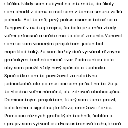
skúška. Nikdy som nebýval na internáte, do školy
som chodil z domu a mal som v tomto smere veľkú
pohodu. Bol to môj prvý pokus osamostatniť sa a
fungovať v cudzej krajine, čo bolo pre mňa vtedy
veľmi prínosné a určite ma to dosť zmenilo. Venoval
som sa tam viacerým projektom, jeden bol
napríklad taký, že som každý deň vytváral rôznymi
grafickými technikami inú tvár. Podmienkou bolo,
aby som použil vždy nový spôsob a techniku.
Spočiatku som to považoval za relatívne
jednoduché, ale po mesiaci som prišiel na to, že je
to vlastne veľmi náročné, ale zároveň obohacujúce.
Dominantným projektom, ktorý som tam spravil,
bola kniha o signálnej krikľavej oranžovej farbe.
Pomocou rôznych grafických techník, šablón a
sprejov som vytvoril asi dvestostranovú knihu, ktorá