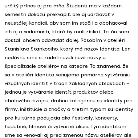
určitý prínos aj pre mňa. Študenti ma v každom
semestri dokážu prekvapiť, ale aj udržiavať v
neustálej kondícii, aby som im stačil a obohacoval
ich aj o vedomosti, ktoré by mali získať. To, čo som
dostal, chcem odovzdať ďalej. Pôsobím v ateliéri
Stanislava Stankociho, ktorý má názov Identita. Len
nedávno sme si zadefinovali nové názvy a
špecializácie ateliérov na katedre. To znamená, že
sa v ateliéri Identita venujeme primárne vytváraniu
vizuálnych identít v troch základných oblastiach –
jednou je vytváranie identít produktov alebo
obalového dizajnu, druhou kategóriou sú identity pre
firmy, inštitúcie a značky a tretím typom sú identity
pre kultúrne podujatia ako festivaly, koncerty,
hudobné, filmové či výtvarné akcie. Tým identitám
sme sa venovali aj pred zmenou názvu ateliérov, ale