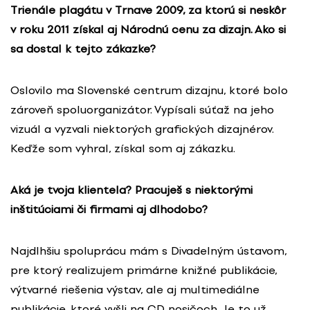
Trienále plagátu v Trnave 2009, za ktorú si neskôr
v roku 2011 získal aj Národnú cenu za dizajn. Ako si
sa dostal k tejto zákazke?
Oslovilo ma Slovenské centrum dizajnu, ktoré bolo
zároveň spoluorganizátor. Vypísali súťaž na jeho
vizuál a vyzvali niektorých grafických dizajnérov.
Keďže som vyhral, získal som aj zákazku.
Aká je tvoja klientela? Pracuješ s niektorými
inštitúciami či firmami aj dlhodobo?
Najdlhšiu spoluprácu mám s Divadelným ústavom,
pre ktorý realizujem primárne knižné publikácie,
výtvarné riešenia výstav, ale aj multimediálne
publikácie, ktoré vyšli na CD nosičoch. Je to už