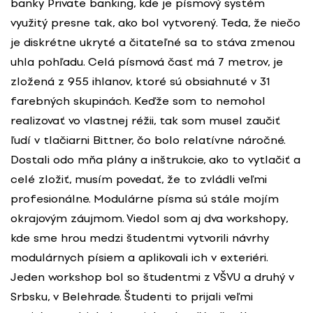
banky Private banking, kde je písmový systém
využitý presne tak, ako bol vytvorený. Teda, že niečo
je diskrétne ukryté a čitateľné sa to stáva zmenou
uhla pohľadu. Celá písmová časť má 7 metrov, je
zložená z 955 ihlanov, ktoré sú obsiahnuté v 31
farebných skupinách. Keďže som to nemohol
realizovať vo vlastnej réžii, tak som musel zaučiť
ľudí v tlačiarni Bittner, čo bolo relatívne náročné.
Dostali odo mňa plány a inštrukcie, ako to vytlačiť a
celé zložiť, musím povedať, že to zvládli veľmi
profesionálne. Modulárne písma sú stále mojím
okrajovým záujmom. Viedol som aj dva workshopy,
kde sme hrou medzi študentmi vytvorili návrhy
modulárnych písiem a aplikovali ich v exteriéri.
Jeden workshop bol so študentmi z VŠVU a druhý v
Srbsku, v Belehrade. Študenti to prijali veľmi