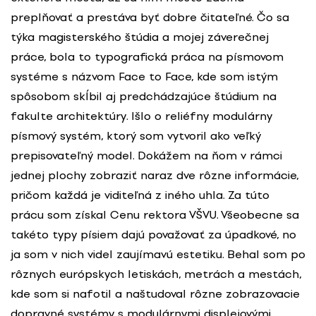
preplňovať a prestáva byť dobre čitateľné. Čo sa
týka magisterského štúdia a mojej záverečnej
práce, bola to typografická práca na písmovom
systéme s názvom Face to Face, kde som istým
spôsobom skĺbil aj predchádzajúce štúdium na
fakulte architektúry. Išlo o reliéfny modulárny
písmový systém, ktorý som vytvoril ako veľký
prepisovateľný model. Dokážem na ňom v rámci
jednej plochy zobraziť naraz dve rôzne informácie,
pričom každá je viditeľná z iného uhla. Za túto
prácu som získal Cenu rektora VŠVU. Všeobecne sa
takéto typy písiem dajú považovať za úpadkové, no
ja som v nich videl zaujímavú estetiku. Behal som po
rôznych európskych letiskách, metrách a mestách,
kde som si nafotil a naštudoval rôzne zobrazovacie
dopravné systémy s modulárnymi displejovými