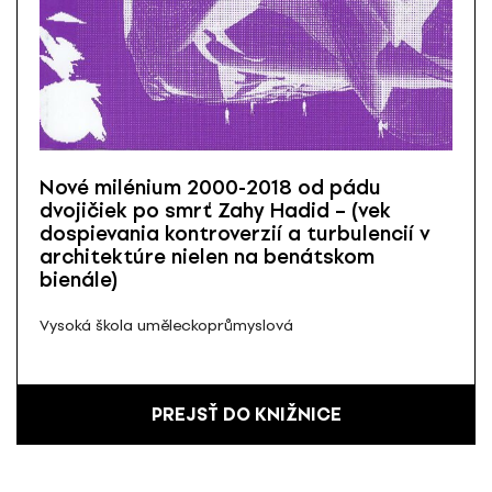
Nové milénium 2000-2018 od pádu
dvojičiek po smrť Zahy Hadid – (vek
dospievania kontroverzií a turbulencií v
architektúre nielen na benátskom
bienále)
Vysoká škola uměleckoprůmyslová
PREJSŤ DO KNIŽNICE