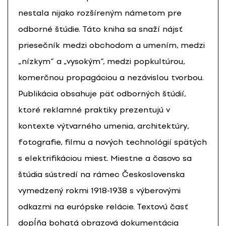
nestala nijako rozšíreným námetom pre
odborné štúdie. Táto kniha sa snaží nájsť
priesečník medzi obchodom a umením, medzi
„nízkym“ a „vysokým“, medzi popkultúrou,
komerčnou propagáciou a nezávislou tvorbou.
Publikácia obsahuje päť odborných štúdií,
ktoré reklamné praktiky prezentujú v
kontexte výtvarného umenia, architektúry,
fotografie, filmu a nových technológií spätých
s elektrifikáciou miest. Miestne a časovo sa
štúdia sústredí na rámec Československa
vymedzený rokmi 1918-1938 s výberovými
odkazmi na európske relácie. Textovú časť
dopĺňa bohatá obrazová dokumentácia