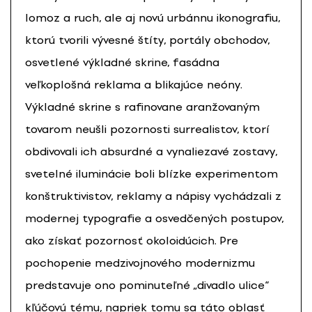
lomoz a ruch, ale aj novú urbánnu ikonografiu,
ktorú tvorili vývesné štíty, portály obchodov,
osvetlené výkladné skrine, fasádna
veľkoplošná reklama a blikajúce neóny.
Výkladné skrine s rafinovane aranžovaným
tovarom neušli pozornosti surrealistov, ktorí
obdivovali ich absurdné a vynaliezavé zostavy,
svetelné iluminácie boli blízke experimentom
konštruktivistov, reklamy a nápisy vychádzali z
modernej typografie a osvedčených postupov,
ako získať pozornosť okoloidúcich. Pre
pochopenie medzivojnového modernizmu
predstavuje ono pominuteľné „divadlo ulice“
kľúčovú tému, napriek tomu sa táto oblasť