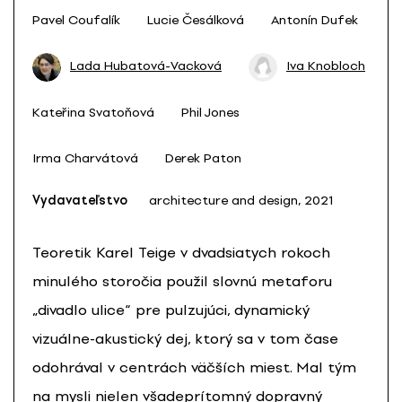
Pavel Coufalík
Lucie Česálková
Antonín Dufek
Lada Hubatová-Vacková
Iva Knobloch
Kateřina Svatoňová
Phil Jones
Irma Charvátová
Derek Paton
Vydavateľstvo
architecture and design, 2021
Teoretik Karel Teige v dvadsiatych rokoch
minulého storočia použil slovnú metaforu
„divadlo ulice“ pre pulzujúci, dynamický
vizuálne-akustický dej, ktorý sa v tom čase
odohrával v centrách väčších miest. Mal tým
na mysli nielen všadeprítomný dopravný