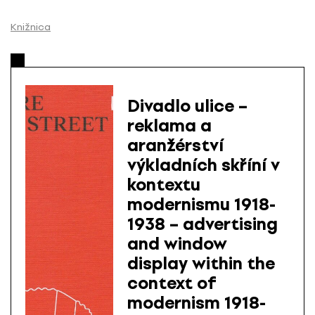
P
r
Knižnica
e
s
k
o
Divadlo ulice –
č
reklama a
i
aranžérství
ť
n
výkladních skříní v
a
kontextu
o
modernismu 1918-
b
1938 – advertising
s
and window
a
display within the
h
context of
modernism 1918-