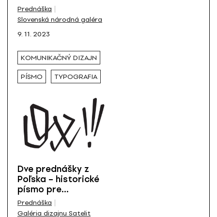
Všetky
Prednáška
Slovenská národná galéra
9. 11. 2023
KOMUNIKAČNÝ DIZAJN
PÍSMO
TYPOGRAFIA
Dve prednášky z
Poľska – historické
písmo pre
nevidiacich a
Prednáška
branding pre kultúru
Galéria dizajnu Satelit