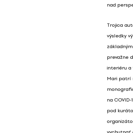
nad perspe
Trojica au
výsledky v
základným 
prevažne d
interiéru a
Mari patrí 
monografick
na COVID-1
pod kuráto
organizátor
vychutnať 