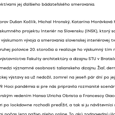
ktívami jej ďalšieho bádateľského smerovania.
torov Dušan Kočlík, Michal Hronský, Katarína Morávková
ýskumného projektu Interiér na Slovensku (INSK), ktorý 
výskumom vývoja a smerovania slovenskej interiérovej t
ruhej polovice 20. storočia a realizuje ho výskumný tím 
 výstavníctva Fakulty architektúry a dizajnu STU v Bratisl
medzi významné osobnosti talianskeho dizajnu. Žiaľ, dern
ej výstavy sa už nedožil, zomrel na jeseň pár dní po jej
9. Hoci pandémia si pre nás pripravila rozmanité scenár
rským vedením Hansa Ulricha Obrista a Francescy Giac
i po lockdowne rozhodli predĺžiť, a tak si ju návštevníc
aj počas leta naživo alebo online. To, akú zodpovednú ú