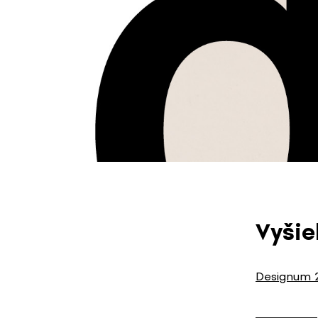
Vyšie
Designum 