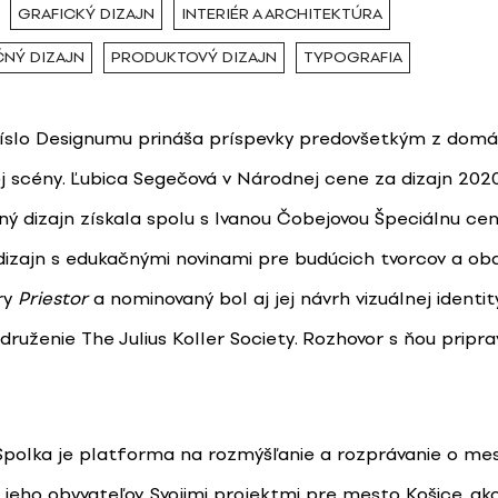
GRAFICKÝ DIZAJN
INTERIÉR A ARCHITEKTÚRA
NÝ DIZAJN
PRODUKTOVÝ DIZAJN
TYPOGRAFIA
íslo Designumu prináša príspevky predovšetkým z domá
ej scény. Ľubica Segečová v Národnej cene za dizajn 202
ý dizajn získala spolu s Ivanou Čobejovou Špeciálnu ce
 dizajn s edukačnými novinami pre budúcich tvorcov a obd
ry
Priestor
a nominovaný bol aj jej návrh vizuálnej identit
druženie The Julius Koller Society. Rozhovor s ňou pripr
Spolka je platforma na rozmýšľanie a rozprávanie o me
jeho obyvateľov. Svojimi projektmi pre mesto Košice, ak