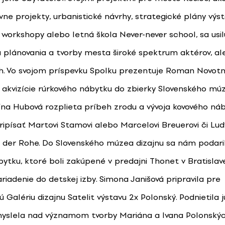
vne projekty, urbanistické návrhy, strategické plány výst
 workshopy alebo letná škola Never-never school, sa usil
 plánovania a tvorby mesta široké spektrum aktérov, ale
h. Vo svojom príspevku Spolku prezentuje Roman Novotný
ti akvizície rúrkového nábytku do zbierky Slovenského mú
na Hubová rozplieta príbeh zrodu a vývoja kovového náb
písať Martovi Stamovi alebo Marcelovi Breuerovi či Lud
n der Rohe. Do Slovenského múzea dizajnu sa nám podari
bytku, ktoré boli zakúpené v predajni Thonet v Bratislav
riadenie do detskej izby. Simona Janišová pripravila pre
ú Galériu dizajnu Satelit výstavu 2x Polonský. Podnietila 
yslela nad významom tvorby Mariána a Ivana Polonských