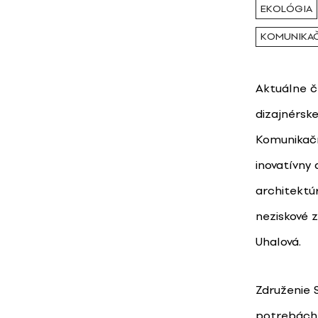
EKOLÓGIA
KOMUNIKAČ
Aktuálne č
dizajnérsk
Komunikačn
inovatívny
architektú
neziskové z
Uhalová.
Združenie 
potrebách 