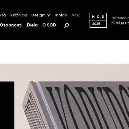
ria
Knižnica
Designum
Inolab
NCD
Národná c
Klikni pre 
Osobnosti
Diela
O SCD