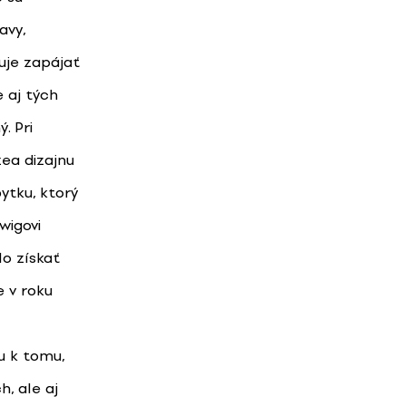
avy,
uje zapájať
 aj tých
. Pri
zea dizajnu
ytku, ktorý
wigovi
lo získať
e v roku
ju k tomu,
, ale aj