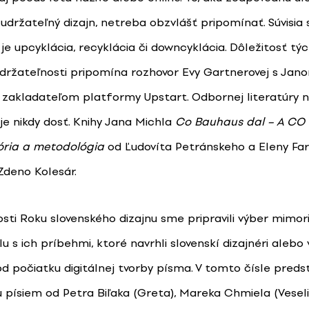
udržateľný dizajn, netreba obzvlášť pripomínať. Súvisia 
je upcyklácia, recyklácia či downcyklácia. Dôležitosť tý
držateľnosti pripomína rozhovor Evy Gartnerovej s Jan
 zakladateľom platformy Upstart. Odbornej literatúry n
 je nikdy dosť. Knihy Jana Michla
Co Bauhaus dal – A CO
ória a metodológia
od Ľudovíta Petránskeho a Eleny Far
Zdeno Kolesár.
tosti Roku slovenského dizajnu sme pripravili výber mimo
u s ich príbehmi, ktoré navrhli slovenskí dizajnéri alebo 
od počiatku digitálnej tvorby písma. V tomto čísle pred
cu písiem od Petra Biľaka (Greta), Mareka Chmiela (Vesel