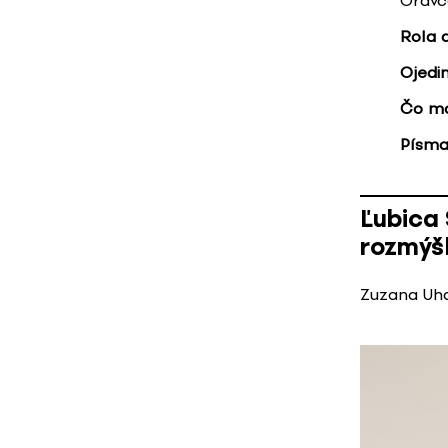
Oravc
Rola 
Ojedin
Čo mo
Písma
Ľubica 
rozmýšl
Zuzana Uh