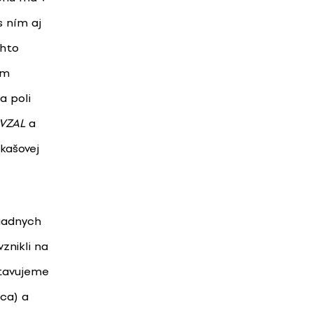
s ním aj
chto
om
a poli
 VZAL
a
kašovej
riadnych
vznikli na
stavujeme
ica) a