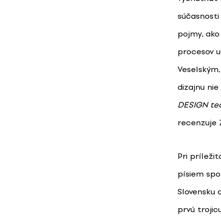
súčasnosti 
pojmy, ako 
procesov u
Veselským,
dizajnu nie
DESIGN te
recenzuje 
Pri príleži
písiem spol
Slovensku 
prvú troji