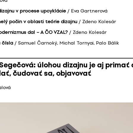
ová
dizajnu v procese upcyklácie
/ Eva Gartnerová
elý počin v oblasti teórie dizajnu
/ Zdeno Kolesár
dernizmus dal – A ČO VZAL?
/ Zdeno Kolesár
 čísla
/ Samuel Čarnoký, Michal Tornyai, Palo Bálik
Segečová: úlohou dizajnu je aj primať
ať, čudovať sa, objavovať
alová