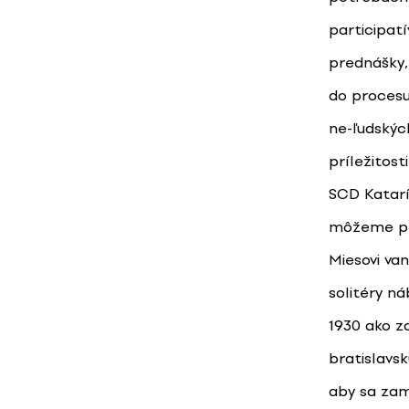
participatí
prednášky,
do procesu
ne-ľudskýc
príležitos
SCD Katarí
môžeme pri
Miesovi va
solitéry ná
1930 ako za
bratislavsk
aby sa zam