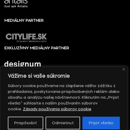
MEDIÁLNY PARTNER
EXKLUZÍVNY MEDIÁLNY PARTNER
Vážime si vaše súkromie
Súbory cookie používame na zlepšenie vášho zážitku z
prehliadania, poskytovanie prispôsobených reklám alebo
© 2010 - 2026 Slovenské centrum dizajnu, Všetky
obsahu a analýzu našej návštevnosti. Kliknutím na „Prijať
práva vyhradené
všetko“ súhlasíte s naším používaním súborov
cookie.
Zásady používania súborov cookie
Prispôsobiť
Odmietnuť
Prijať všetko