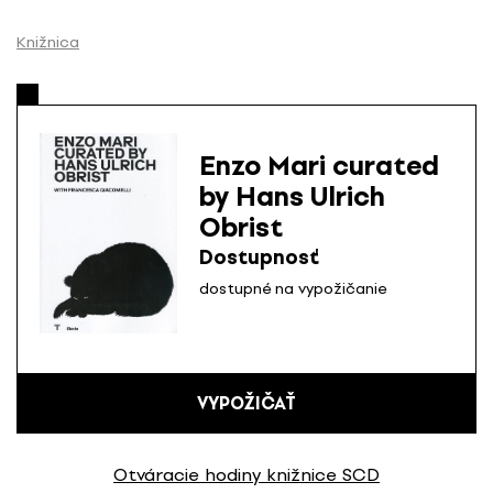
P
r
Knižnica
e
s
k
o
Enzo Mari curated
č
by Hans Ulrich
i
Obrist
ť
n
Dostupnosť
a
dostupné na vypožičanie
o
b
s
a
VYPOŽIČAŤ
h
Otváracie hodiny knižnice SCD