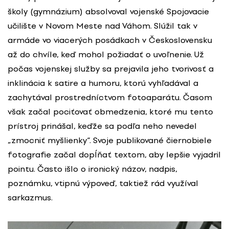
školy (gymnázium) absolvoval vojenské Spojovacie
učilište v Novom Meste nad Váhom. Slúžil tak v
armáde vo viacerých posádkach v Československu
až do chvíle, keď mohol požiadať o uvoľnenie. Už
počas vojenskej služby sa prejavila jeho tvorivosť a
inklinácia k satire a humoru, ktorú vyhľadával a
zachytával prostredníctvom fotoaparátu. Časom
však začal pociťovať obmedzenia, ktoré mu tento
prístroj prinášal, keďže sa podľa neho nevedel
„zmocniť myšlienky“. Svoje publikované čiernobiele
fotografie začal dopĺňať textom, aby lepšie vyjadril
pointu. Často išlo o ironický názov, nadpis,
poznámku, vtipnú výpoveď, taktiež rád využíval
sarkazmus.