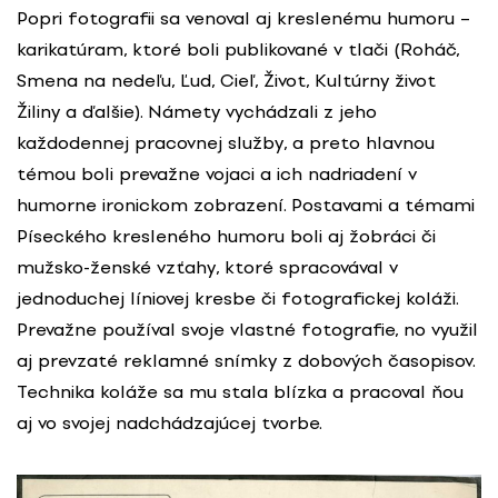
Popri fotografii sa venoval aj kreslenému humoru –
karikatúram, ktoré boli publikované v tlači (Roháč,
Smena na nedeľu, Ľud, Cieľ, Život, Kultúrny život
Žiliny a ďalšie). Námety vychádzali z jeho
každodennej pracovnej služby, a preto hlavnou
témou boli prevažne vojaci a ich nadriadení v
humorne ironickom zobrazení. Postavami a témami
Píseckého kresleného humoru boli aj žobráci či
mužsko-ženské vzťahy, ktoré spracovával v
jednoduchej líniovej kresbe či fotografickej koláži.
Prevažne používal svoje vlastné fotografie, no využil
aj prevzaté reklamné snímky z dobových časopisov.
Technika koláže sa mu stala blízka a pracoval ňou
aj vo svojej nadchádzajúcej tvorbe.