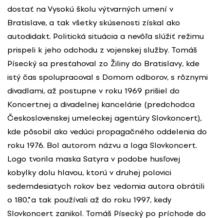
dostať na Vysokú školu výtvarných umení v
Bratislave, a tak všetky skúsenosti získal ako
autodidakt. Politická situácia a nevôľa slúžiť režimu
prispeli k jeho odchodu z vojenskej služby. Tomáš
Písecký sa presťahoval zo Žiliny do Bratislavy, kde
istý čas spolupracoval s Domom odborov, s rôznymi
divadlami, až postupne v roku 1969 prišiel do
Koncertnej a divadelnej kancelárie (predchodca
Československej umeleckej agentúry Slovkoncert),
kde pôsobil ako vedúci propagačného oddelenia do
roku 1976. Bol autorom názvu a loga Slovkoncert.
Logo tvorila maska Satyra v podobe husľovej
kobylky dolu hlavou, ktorú v druhej polovici
sedemdesiatych rokov bez vedomia autora obrátili
o 180˚, a tak používali až do roku 1997, kedy
Slovkoncert zanikol. Tomáš Písecký po príchode do