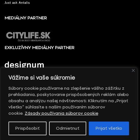
MEDIÁLNY PARTNER
EXKLUZÍVNY MEDIÁLNY PARTNER
Vážime si vaše súkromie
Súbory cookie používame na zlepšenie vášho zážitku z
prehliadania, poskytovanie prispôsobených reklám alebo
© 2010 - 2026 Slovenské centrum dizajnu, Všetky
obsahu a analýzu našej návštevnosti. Kliknutím na „Prijať
práva vyhradené
všetko“ súhlasíte s naším používaním súborov
cookie.
Zásady používania súborov cookie
Prispôsobiť
Odmietnuť
Prijať všetko