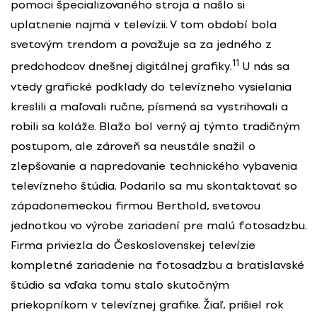
pomoci špecializovaného stroja a našlo si
uplatnenie najmä v televízii. V tom období bola
svetovým trendom a považuje sa za jedného z
11
predchodcov dnešnej digitálnej grafiky.
U nás sa
vtedy grafické podklady do televízneho vysielania
kreslili a maľovali ručne, písmená sa vystrihovali a
robili sa koláže. Blažo bol verný aj týmto tradičným
postupom, ale zároveň sa neustále snažil o
zlepšovanie a napredovanie technického vybavenia
televízneho štúdia. Podarilo sa mu skontaktovať so
západonemeckou firmou Berthold, svetovou
jednotkou vo výrobe zariadení pre malú fotosadzbu.
Firma priviezla do Československej televízie
kompletné zariadenie na fotosadzbu a bratislavské
štúdio sa vďaka tomu stalo skutočným
priekopníkom v televíznej grafike. Žiaľ, prišiel rok