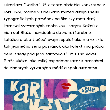
4
Miroslava Fikariho.
Už z tohto obdobia, konkrétne z
roku 1961, máme v zbierkach múzea dizajnu sériu
typografických pozvánok na školský maturitný
karneval vytvorených technikou linorytu. Každú z
nich dal Blažo individuálne dotvoriť (farebne,
kolážou alebo tlačou) svojim spolužiakom a vznikla
tak jedinečná séria pozvánok ako kolektívna práca
5
celej triedy pod jeho taktovkou.
Už tu sa Pavel
Blažo ukázal ako veľký experimentátor s presahmi
do viacerých výtvarných médií a spoluautorstva.