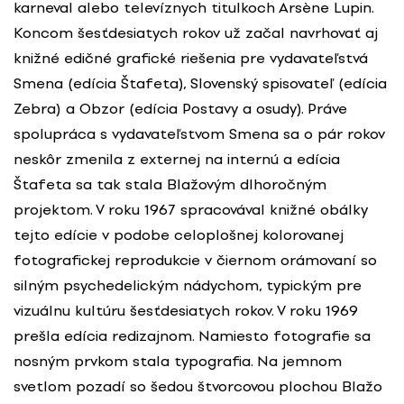
karneval alebo televíznych titulkoch Arsène Lupin.
Koncom šesťdesiatych rokov už začal navrhovať aj
knižné edičné grafické riešenia pre vydavateľstvá
Smena (edícia Štafeta), Slovenský spisovateľ (edícia
Zebra) a Obzor (edícia Postavy a osudy). Práve
spolupráca s vydavateľstvom Smena sa o pár rokov
neskôr zmenila z externej na internú a edícia
Štafeta sa tak stala Blažovým dlhoročným
projektom. V roku 1967 spracovával knižné obálky
tejto edície v podobe celoplošnej kolorovanej
fotografickej reprodukcie v čiernom orámovaní so
silným psychedelickým nádychom, typickým pre
vizuálnu kultúru šesťdesiatych rokov. V roku 1969
prešla edícia redizajnom. Namiesto fotografie sa
nosným prvkom stala typografia. Na jemnom
svetlom pozadí so šedou štvorcovou plochou Blažo