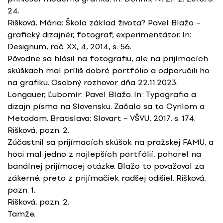
24.
Rišková, Mária: Škola základ života? Pavel Blažo –
grafický dizajnér, fotograf, experimentátor. In:
Designum, roč. XX, 4, 2014, s. 56.
Pôvodne sa hlásil na fotografiu, ale na prijímacích
skúškach mal príliš dobré portfólio a odporučili ho
na grafiku. Osobný rozhovor dňa 22.11.2023.
Longauer, Ľubomír: Pavel Blažo. In: Typografia a
dizajn písma na Slovensku. Začalo sa to Cyrilom a
Metodom. Bratislava: Slovart – VŠVU, 2017, s. 174.
Rišková, pozn. 2.
Zúčastnil sa prijímacích skúšok na pražskej FAMU, a
hoci mal jedno z najlepších portfólií, pohorel na
banálnej prijímacej otázke. Blažo to považoval za
zákerné, preto z prijímačiek radšej odišiel. Rišková,
pozn. 1.
Rišková, pozn. 2.
Tamže.