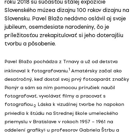
roku 2018 sú súčasťou stálej expozície
Slovenského múzea dizajnu 100 rokov dizajnu na
Slovensku. Pavel Blažo nedávno oslávil aj svoje
jubileum, osemdesiate narodeniny, čo je
príležitosťou zrekapitulovať si jeho doterajšiu
tvorbu a pôsobenie.
Pavel Blažo pochádza z Trnavy a už od detstva
1
inklinoval k fotografovaniu.
Amatérsky začal ako
desaťročný, keď dostal svoj prvý fotoaparát značky
Pionýr a sám sa ním pomocou príručiek naučil
fotografovať, vyvolávať filmy a pracovať s
fotografiou.
Láska k vizuálnej tvorbe ho napokon
2
priviedla k štúdiu na Strednej škole umeleckého
priemyslu v Bratislave v rokoch 1957 – 1961 na
oddelení grafiky
u profesorov Gabriela Štrbu a
3