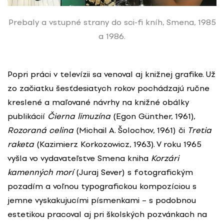
Prebaly a vstupné strany do sci-fi kníh, Smena, 1985
a 1986.
Popri práci v televízii sa venoval aj knižnej grafike. Už
zo začiatku šesťdesiatych rokov pochádzajú ručne
kreslené a maľované návrhy na knižné obálky
publikácií
Čierna limuzína
(Egon Günther, 1961),
Rozoraná celina
(Michail A. Šolochov, 1961) či
Tretia
raketa
(Kazimierz Korkozowicz, 1963). V roku 1965
vyšla vo vydavateľstve Smena kniha
Korzári
kamenných morí
(Juraj Sever) s fotografickým
pozadím a voľnou typografickou kompozíciou s
jemne vyskakujucími písmenkami – s podobnou
estetikou pracoval aj pri školských pozvánkach na