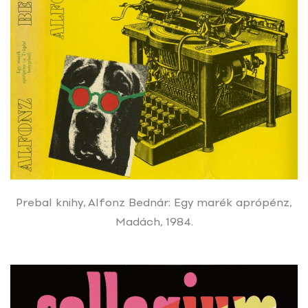
Prebal knihy, Alfonz Bednár: Egy marék aprópénz,
Madách, 1984.