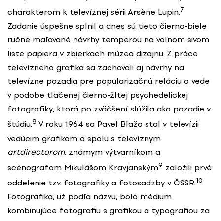
7
charakterom k televíznej sérii Arsène Lupin.
Zadanie úspešne splnil a dnes sú tieto čierno-biele
ručne maľované návrhy temperou na voľnom sivom
liste papiera v zbierkach múzea dizajnu. Z práce
televízneho grafika sa zachovali aj návrhy na
televízne pozadia pre popularizačnú reláciu o vede
v podobe tlačenej čierno-žltej psychedelickej
fotografiky, ktorá po zväčšení slúžila ako pozadie v
8
štúdiu.
V roku 1964 sa Pavel Blažo stal v televízii
vedúcim grafikom a spolu s televíznym
artdirectorom
, známym výtvarníkom a
9
scénografom Mikulášom Kravjanským
založili prvé
10
oddelenie tzv. fotografiky a fotosadzby v ČSSR.
Fotografika, už podľa názvu, bolo médium
kombinujúce fotografiu s grafikou a typografiou za