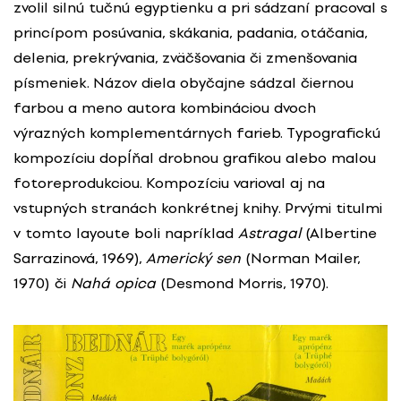
zvolil silnú tučnú egyptienku a pri sádzaní pracoval s
princípom posúvania, skákania, padania, otáčania,
delenia, prekrývania, zväčšovania či zmenšovania
písmeniek. Názov diela obyčajne sádzal čiernou
farbou a meno autora kombináciou dvoch
výrazných komplementárnych farieb. Typografickú
kompozíciu dopĺňal drobnou grafikou alebo malou
fotoreprodukciou. Kompozíciu varioval aj na
vstupných stranách konkrétnej knihy. Prvými titulmi
v tomto layoute boli napríklad
Astragal
(Albertine
Sarrazinová, 1969),
Americký sen
(Norman Mailer,
1970) či
Nahá opica
(Desmond Morris, 1970).