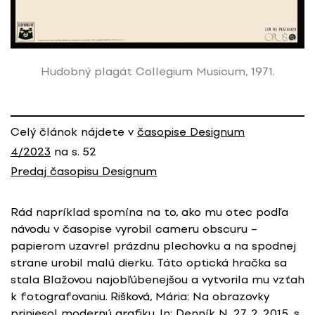
Hudobný plagát Collegium Musicum, 1971.
Celý článok nájdete v
časopise Designum
4/2023
na s. 52
Predaj časopisu Designum
Rád napríklad spomína na to, ako mu otec podľa
návodu v časopise vyrobil cameru obscuru –
papierom uzavrel prázdnu plechovku a na spodnej
strane urobil malú dierku. Táto optická hračka sa
stala Blažovou najobľúbenejšou a vytvorila mu vzťah
k fotografovaniu. Rišková, Mária: Na obrazovky
priniesol modernú grafiku. In: Denník N, 27. 2. 2015, s.