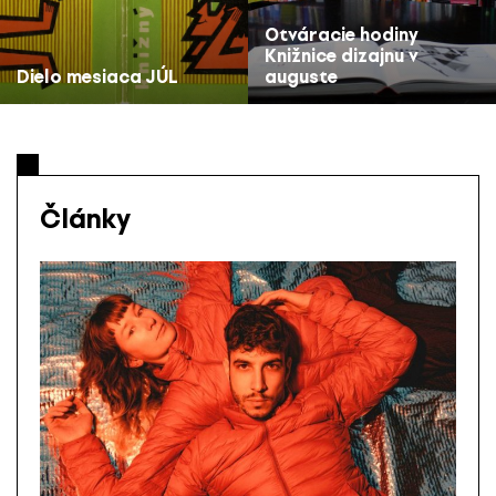
Otváracie hodiny
Knižnice dizajnu v
Dielo mesiaca JÚL
auguste
Články