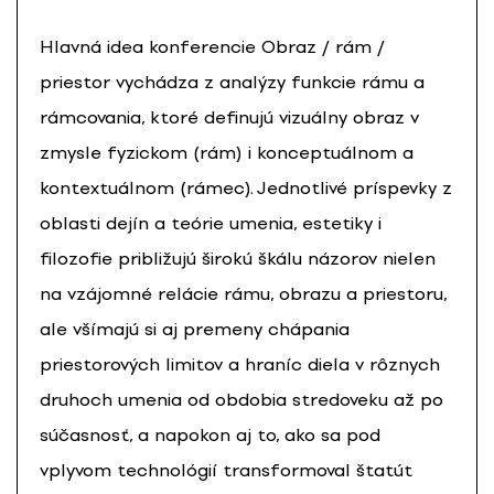
Hlavná idea konferencie Obraz / rám /
priestor vychádza z analýzy funkcie rámu a
rámcovania, ktoré definujú vizuálny obraz v
zmysle fyzickom (rám) i konceptuálnom a
kontextuálnom (rámec). Jednotlivé príspevky z
oblasti dejín a teórie umenia, estetiky i
filozofie približujú širokú škálu názorov nielen
na vzájomné relácie rámu, obrazu a priestoru,
ale všímajú si aj premeny chápania
priestorových limitov a hraníc diela v rôznych
druhoch umenia od obdobia stredoveku až po
súčasnosť, a napokon aj to, ako sa pod
vplyvom technológií transformoval štatút