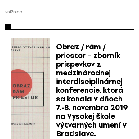
P
r
Knižnica
e
s
k
o
Obraz / rám /
č
priestor – zborník
i
príspevkov z
ť
n
medzinárodnej
a
interdisciplinárnej
o
konferencie, ktorá
b
sa konala v dňoch
s
7.-8. novembra 2019
a
na Vysokej škole
h
výtvarných umení v
Bratislave.