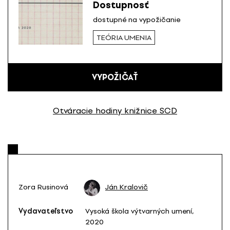
Dostupnosť
dostupné na vypožičanie
TEÓRIA UMENIA
VYPOŽIČAŤ
Otváracie hodiny knižnice SCD
Zora Rusinová
Ján Kralovič
Vydavateľstvo
Vysoká škola výtvarných umení,
2020