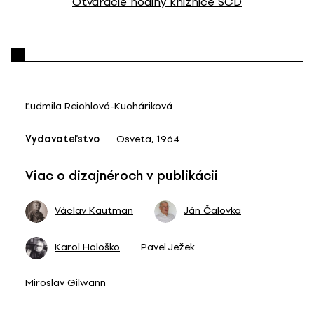
Otváracie hodiny knižnice SCD
Ľudmila Reichlová-Kucháriková
Vydavateľstvo
Osveta, 1964
Viac o dizajnéroch v publikácii
Václav Kautman
Ján Čalovka
Karol Hološko
Pavel Ježek
Miroslav Gilwann