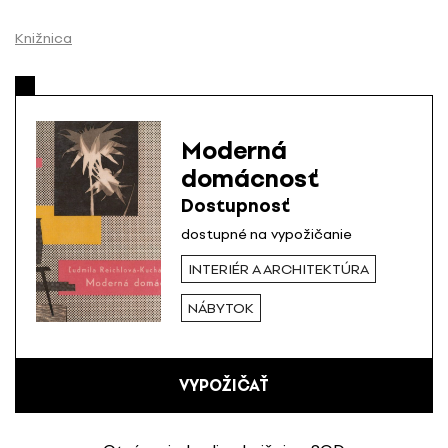
P
r
Knižnica
e
s
k
o
Moderná
č
domácnosť
i
ť
Dostupnosť
n
dostupné na vypožičanie
a
INTERIÉR A ARCHITEKTÚRA
o
b
NÁBYTOK
s
a
h
VYPOŽIČAŤ